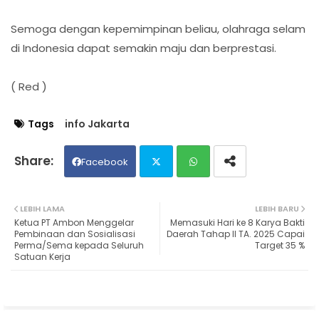
Semoga dengan kepemimpinan beliau, olahraga selam
di Indonesia dapat semakin maju dan berprestasi.
( Red )
Tags
info Jakarta
Facebook
Twit
Wh
LEBIH LAMA
LEBIH BARU
Ketua PT Ambon Menggelar
Memasuki Hari ke 8 Karya Bakti
ter
ats
Pembinaan dan Sosialisasi
Daerah Tahap II TA. 2025 Capai
Perma/Sema kepada Seluruh
Target 35 %
Satuan Kerja
ap
p