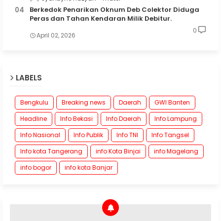
Berkedok Penarikan Oknum Deb Colektor Diduga
Peras dan Tahan Kendaran Milik Debitur.
0
April 02, 2026
LABELS
Bengkulu
Breaking news
Daerah
GWI Banten
Headline
Info Bekasi
Info Daerah
Info Lampung
Info Nasional
Info Publik
Info TNI
Info Tangsel
Info kota Tangerang
info Kota Binjai
info Magelang
info bogor
info kota Banjar