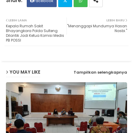
Facebook
Twit
Wh
LEBIH LAMA
LEBIH BARU
Kepala Rumah Sakit
"Menanggapi Mundurnya Hasan
ter
ats
Bhayangkara Polda Sulteng
Nasbi."
Dilantik Jadi Ketua Komisi Medis
PB POSSI
ap
p
YOU MAY LIKE
Tampilkan selengkapnya