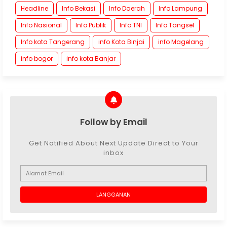
Headline
Info Bekasi
Info Daerah
Info Lampung
Info Nasional
Info Publik
Info TNI
Info Tangsel
Info kota Tangerang
info Kota Binjai
info Magelang
info bogor
info kota Banjar
Follow by Email
Get Notified About Next Update Direct to Your
inbox