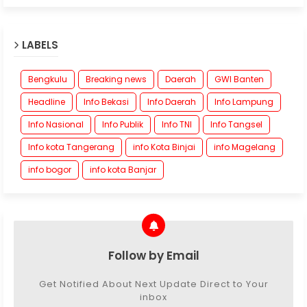
LABELS
Bengkulu
Breaking news
Daerah
GWI Banten
Headline
Info Bekasi
Info Daerah
Info Lampung
Info Nasional
Info Publik
Info TNI
Info Tangsel
Info kota Tangerang
info Kota Binjai
info Magelang
info bogor
info kota Banjar
Follow by Email
Get Notified About Next Update Direct to Your
inbox