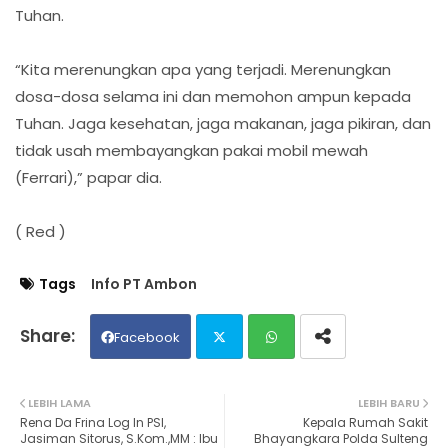
Tuhan.
“Kita merenungkan apa yang terjadi. Merenungkan
dosa-dosa selama ini dan memohon ampun kepada
Tuhan. Jaga kesehatan, jaga makanan, jaga pikiran, dan
tidak usah membayangkan pakai mobil mewah
(Ferrari),” papar dia.
( Red )
Tags
Info PT Ambon
Facebook
Twit
Wh
LEBIH LAMA
LEBIH BARU
Rena Da Frina Log In PSI,
Kepala Rumah Sakit
ter
ats
Jasiman Sitorus, S.Kom.,MM : Ibu
Bhayangkara Polda Sulteng