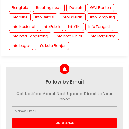
Bengkulu
Breaking news
Daerah
GWI Banten
Headline
Info Bekasi
Info Daerah
Info Lampung
Info Nasional
Info Publik
Info TNI
Info Tangsel
Info kota Tangerang
info Kota Binjai
info Magelang
info bogor
info kota Banjar
Follow by Email
Get Notified About Next Update Direct to Your
inbox