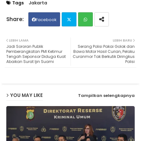
Tags
Jakarta
Facebook
Twit
Wh
LEBIH LAMA
LEBIH BARU
Jadi Sororan Publik
Serang Polisi Pakai Golok dan
ter
ats
Pemberangkatan PMI Ketimur
Bawa Motor Hasil Curian, Pelaku
Tengah Seponsor Diduga Kuat
Curanmor Tak Berkutik Diringkus
Abaikan Surat Ijin Suami
Polisi
ap
p
YOU MAY LIKE
Tampilkan selengkapnya