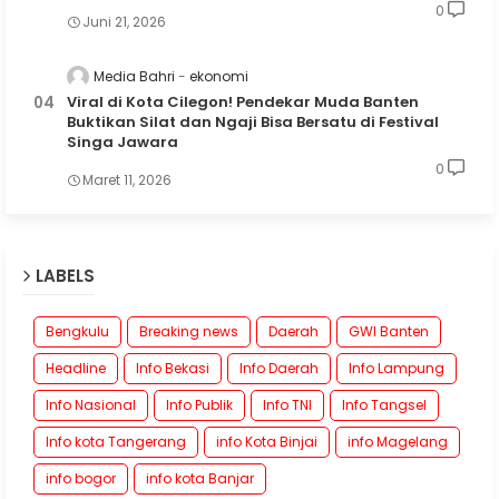
0
Juni 21, 2026
Media Bahri
ekonomi
Viral di Kota Cilegon! Pendekar Muda Banten
Buktikan Silat dan Ngaji Bisa Bersatu di Festival
Singa Jawara
0
Maret 11, 2026
LABELS
Bengkulu
Breaking news
Daerah
GWI Banten
Headline
Info Bekasi
Info Daerah
Info Lampung
Info Nasional
Info Publik
Info TNI
Info Tangsel
Info kota Tangerang
info Kota Binjai
info Magelang
info bogor
info kota Banjar