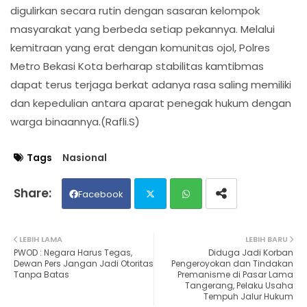
digulirkan secara rutin dengan sasaran kelompok
masyarakat yang berbeda setiap pekannya. Melalui
kemitraan yang erat dengan komunitas ojol, Polres
Metro Bekasi Kota berharap stabilitas kamtibmas
dapat terus terjaga berkat adanya rasa saling memiliki
dan kepedulian antara aparat penegak hukum dengan
warga binaannya.(Rafli.S)
Tags
Nasional
Facebook
Twit
Wh
LEBIH LAMA
LEBIH BARU
PWOD : Negara Harus Tegas,
Diduga Jadi Korban
ter
ats
Dewan Pers Jangan Jadi Otoritas
Pengeroyokan dan Tindakan
Tanpa Batas
Premanisme di Pasar Lama
Tangerang, Pelaku Usaha
ap
Tempuh Jalur Hukum