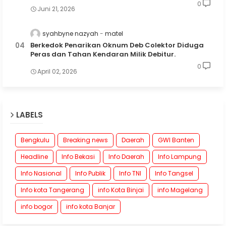
0
Juni 21, 2026
syahbyne nazyah
matel
Berkedok Penarikan Oknum Deb Colektor Diduga
Peras dan Tahan Kendaran Milik Debitur.
0
April 02, 2026
LABELS
Bengkulu
Breaking news
Daerah
GWI Banten
Headline
Info Bekasi
Info Daerah
Info Lampung
Info Nasional
Info Publik
Info TNI
Info Tangsel
Info kota Tangerang
info Kota Binjai
info Magelang
info bogor
info kota Banjar