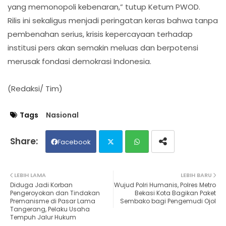
yang memonopoli kebenaran,” tutup Ketum PWOD.
Rilis ini sekaligus menjadi peringatan keras bahwa tanpa
pembenahan serius, krisis kepercayaan terhadap
institusi pers akan semakin meluas dan berpotensi
merusak fondasi demokrasi Indonesia.
(Redaksi/ Tim)
Tags
Nasional
Facebook
Twit
Wh
LEBIH LAMA
LEBIH BARU
Diduga Jadi Korban
Wujud Polri Humanis, Polres Metro
ter
ats
Pengeroyokan dan Tindakan
Bekasi Kota Bagikan Paket
Premanisme di Pasar Lama
Sembako bagi Pengemudi Ojol
Tangerang, Pelaku Usaha
ap
Tempuh Jalur Hukum