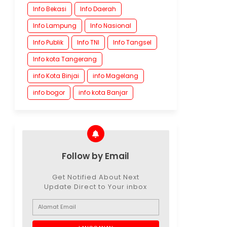
Info Bekasi
Info Daerah
Info Lampung
Info Nasional
Info Publik
Info TNI
Info Tangsel
Info kota Tangerang
info Kota Binjai
info Magelang
info bogor
info kota Banjar
Follow by Email
Get Notified About Next
Update Direct to Your inbox