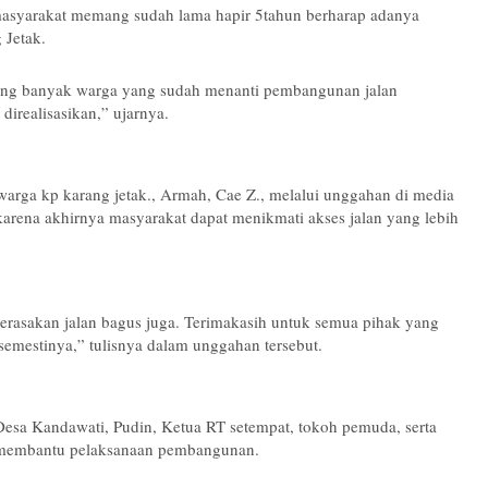
 masyarakat memang sudah lama hapir 5tahun berharap adanya 
Jetak.
mang banyak warga yang sudah menanti pembangunan jalan 
direalisasikan,” ujarnya.
arga kp karang jetak., Armah, Cae Z., melalui unggahan di media 
arena akhirnya masyarakat dapat menikmati akses jalan yang lebih 
merasakan jalan bagus juga. Terimakasih untuk semua pihak yang 
emestinya,” tulisnya dalam unggahan tersebut.
 Desa Kandawati, Pudin, Ketua RT setempat, tokoh pemuda, serta 
membantu pelaksanaan pembangunan.