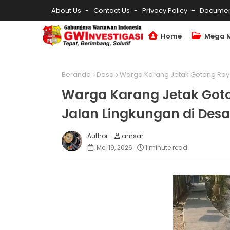
About Us
Contact Us
Privacy Policy
Documen
Home
Mega 
Beranda
Desa
Warga Karang Jetak Gotong Royo
Warga Karang Jetak Got
Jalan Lingkungan di Des
amsar
Mei 19, 2026
1 minute read