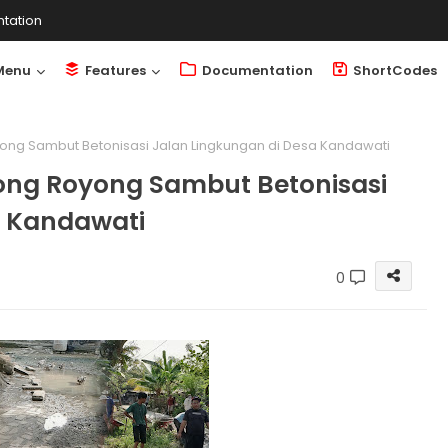
tation
Menu
Features
Documentation
ShortCodes
ng Sambut Betonisasi Jalan Lingkungan di Desa Kandawati
ong Royong Sambut Betonisasi
a Kandawati
0