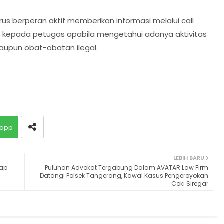
us berperan aktif memberikan informasi melalui call
ng kepada petugas apabila mengetahui adanya aktivitas
aupun obat-obatan ilegal.
app
LEBIH BARU
kap
Puluhan Advokat Tergabung Dalam AVATAR Law Firm
Datangi Polsek Tangerang, Kawal Kasus Pengeroyokan
Coki Siregar