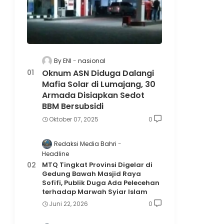
By ENI
nasional
Oknum ASN Diduga Dalangi
Mafia Solar di Lumajang, 30
Armada Disiapkan Sedot
BBM Bersubsidi
Oktober 07, 2025
0
Redaksi Media Bahri
Headline
MTQ Tingkat Provinsi Digelar di
Gedung Bawah Masjid Raya
Sofifi, Publik Duga Ada Pelecehan
terhadap Marwah Syiar Islam
Juni 22, 2026
0