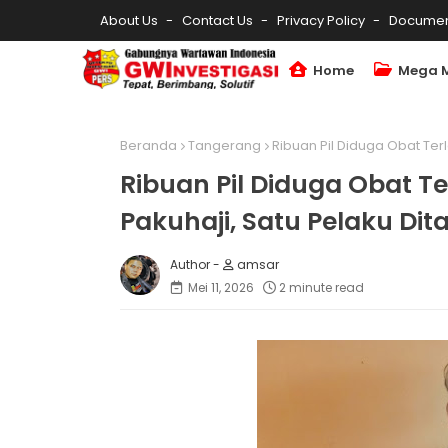
About Us
Contact Us
Privacy Policy
Documen
Home
Mega 
Beranda
Tangerang
Ribuan Pil Diduga Obat Ter
Ribuan Pil Diduga Obat Te
Pakuhaji, Satu Pelaku Di
amsar
Mei 11, 2026
2 minute read