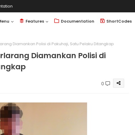
tation
Menu
Features
Documentation
ShortCodes
larang Diamankan Polisi di Pakuhaji, Satu Pelaku Ditangkap
rlarang Diamankan Polisi di
tangkap
0