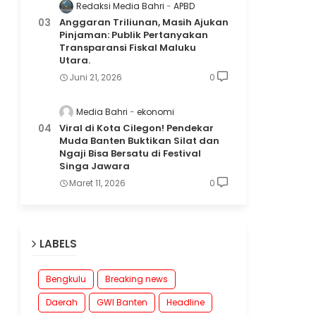
Redaksi Media Bahri
APBD
Anggaran Triliunan, Masih Ajukan
Pinjaman: Publik Pertanyakan
Transparansi Fiskal Maluku
Utara.
Juni 21, 2026
0
Media Bahri
ekonomi
Viral di Kota Cilegon! Pendekar
Muda Banten Buktikan Silat dan
Ngaji Bisa Bersatu di Festival
Singa Jawara
Maret 11, 2026
0
LABELS
Bengkulu
Breaking news
Daerah
GWI Banten
Headline