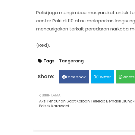
Polisi juga mengimbau masyarakat untuk ter
center Polri di 110 atau melaporkan langsu
mencurigakan terkait peredaran narkoba m
(Red).
Tags
Tangerang
Facebook
Twitter
Whats
LEBIH LAMA
Aksi Pencurian Saat Korban Terlelap Berhasil Diung
Polsek Karawaci