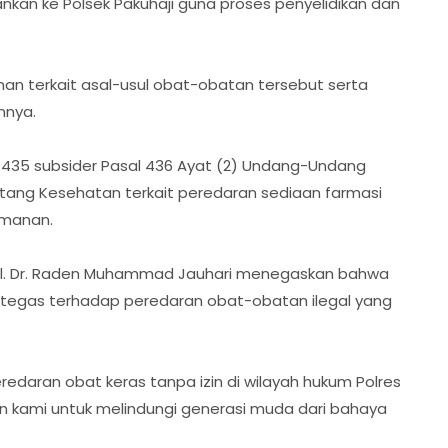
ankan ke Polsek Pakuhaji guna proses penyelidikan dan
an terkait asal-usul obat-obatan tersebut serta
nnya.
l 435 subsider Pasal 436 Ayat (2) Undang-Undang
ntang Kesehatan terkait peredaran sediaan farmasi
amanan.
ol. Dr. Raden Muhammad Jauhari menegaskan bahwa
 tegas terhadap peredaran obat-obatan ilegal yang
edaran obat keras tanpa izin di wilayah hukum Polres
n kami untuk melindungi generasi muda dari bahaya