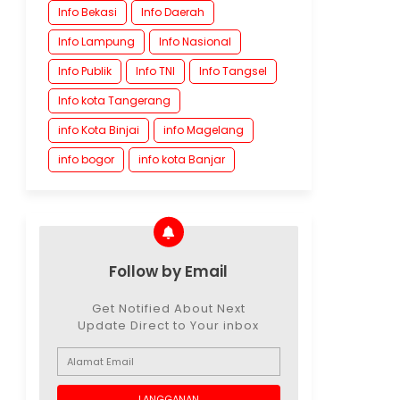
Info Bekasi
Info Daerah
Info Lampung
Info Nasional
Info Publik
Info TNI
Info Tangsel
Info kota Tangerang
info Kota Binjai
info Magelang
info bogor
info kota Banjar
Follow by Email
Get Notified About Next
Update Direct to Your inbox