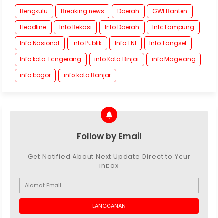
Bengkulu
Breaking news
Daerah
GWI Banten
Headline
Info Bekasi
Info Daerah
Info Lampung
Info Nasional
Info Publik
Info TNI
Info Tangsel
Info kota Tangerang
info Kota Binjai
info Magelang
info bogor
info kota Banjar
Follow by Email
Get Notified About Next Update Direct to Your
inbox