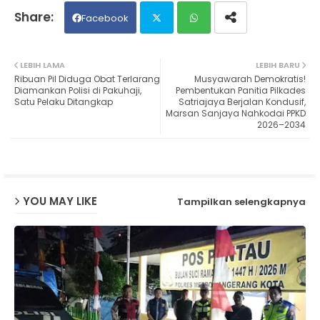
Facebook
Twit
Wh
LEBIH LAMA
LEBIH BARU
Ribuan Pil Diduga Obat Terlarang
Musyawarah Demokratis!
ter
ats
Diamankan Polisi di Pakuhaji,
Pembentukan Panitia Pilkades
Satu Pelaku Ditangkap
Satriajaya Berjalan Kondusif,
Marsan Sanjaya Nahkodai PPKD
ap
2026–2034
p
YOU MAY LIKE
Tampilkan selengkapnya