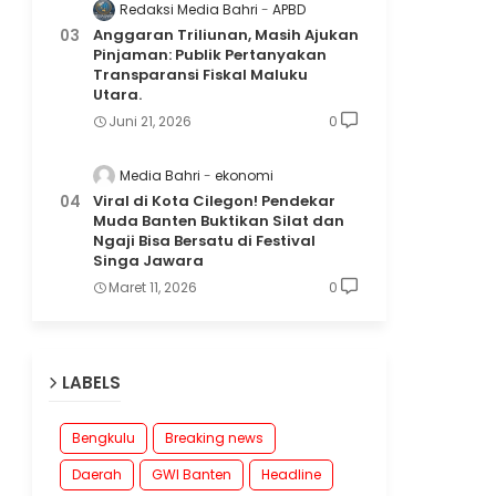
Redaksi Media Bahri
APBD
Anggaran Triliunan, Masih Ajukan
Pinjaman: Publik Pertanyakan
Transparansi Fiskal Maluku
Utara.
Juni 21, 2026
0
Media Bahri
ekonomi
Viral di Kota Cilegon! Pendekar
Muda Banten Buktikan Silat dan
Ngaji Bisa Bersatu di Festival
Singa Jawara
Maret 11, 2026
0
LABELS
Bengkulu
Breaking news
Daerah
GWI Banten
Headline