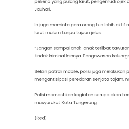
pekerja yang pulang larut, pengemudi ojek 
Jauhari.
Ia juga meminta para orang tua lebih akti
larut malam tanpa tujuan jelas.
“Jangan sampai anak-anak terlibat tawura
tindak kriminal lainnya. Pengawasan keluarga
Selain patroli mobile, polisi juga melakukan
mengantisipasi peredaran senjata tajam, na
Polisi memastikan kegiatan serupa akan te
masyarakat Kota Tangerang.
(Red)