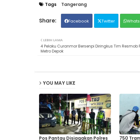
Tags
Tangerang
Facebook
Twitter
Whats
LEBIH LAMA
4 Pelaku Curanmor Bersenpi Diringkus Tim Resmob P
Metro Depok
YOU MAY LIKE
Pos Pantau Disiagakan Polres
750 Tram