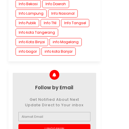
Info Bekasi
Info Daerah
Info Lampung
Info Nasional
Info Publik
Info TNI
Info Tangsel
Info kota Tangerang
info Kota Binjai
info Magelang
info bogor
info kota Banjar
Follow by Email
Get Notified About Next
Update Direct to Your inbox