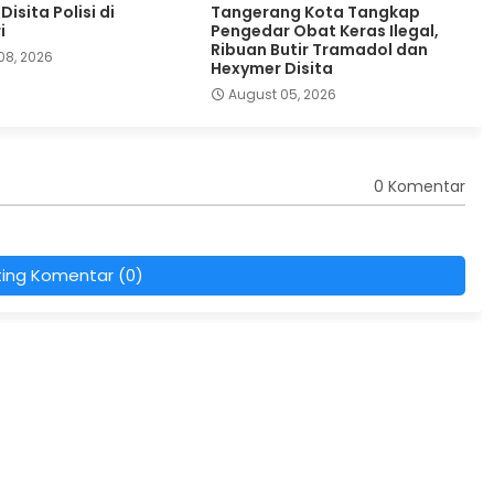
isita Polisi di
Tangerang Kota Tangkap
i
Pengedar Obat Keras Ilegal,
Ribuan Butir Tramadol dan
08, 2026
Hexymer Disita
August 05, 2026
0 Komentar
ting Komentar (0)