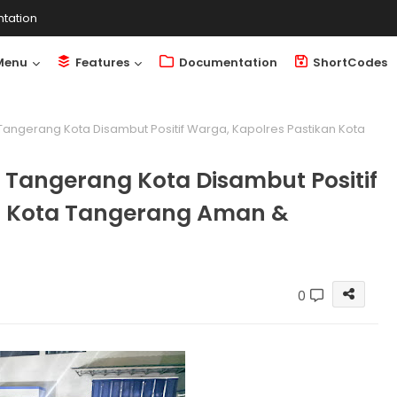
tation
Menu
Features
Documentation
ShortCodes
Tangerang Kota Disambut Positif Warga, Kapolres Pastikan Kota
 Tangerang Kota Disambut Positif
n Kota Tangerang Aman &
0