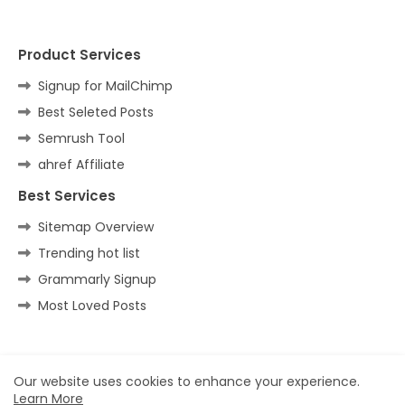
Product Services
Signup for MailChimp
Best Seleted Posts
Semrush Tool
ahref Affiliate
Best Services
Sitemap Overview
Trending hot list
Grammarly Signup
Most Loved Posts
Home
About
Contact us
Privacy Policy
Our website uses cookies to enhance your experience.
Learn More
All Right Reserved Copyright ©