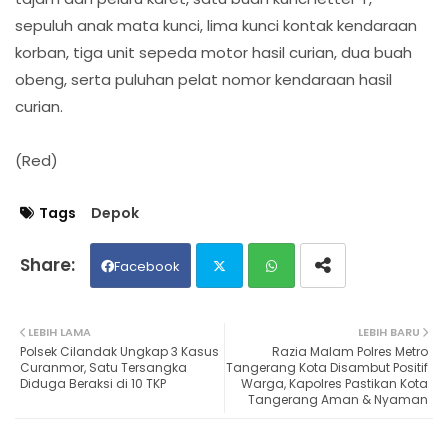
sepuluh anak mata kunci, lima kunci kontak kendaraan
korban, tiga unit sepeda motor hasil curian, dua buah
obeng, serta puluhan pelat nomor kendaraan hasil
curian.
(Red)
Tags
Depok
Facebook
Twit
Wh
LEBIH LAMA
LEBIH BARU
Polsek Cilandak Ungkap 3 Kasus
Razia Malam Polres Metro
ter
ats
Curanmor, Satu Tersangka
Tangerang Kota Disambut Positif
Diduga Beraksi di 10 TKP
Warga, Kapolres Pastikan Kota
Tangerang Aman & Nyaman
ap
p