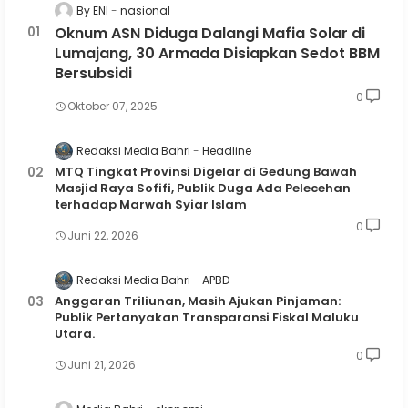
By ENI
nasional
Oknum ASN Diduga Dalangi Mafia Solar di
Lumajang, 30 Armada Disiapkan Sedot BBM
Bersubsidi
0
Oktober 07, 2025
Redaksi Media Bahri
Headline
MTQ Tingkat Provinsi Digelar di Gedung Bawah
Masjid Raya Sofifi, Publik Duga Ada Pelecehan
terhadap Marwah Syiar Islam
0
Juni 22, 2026
Redaksi Media Bahri
APBD
Anggaran Triliunan, Masih Ajukan Pinjaman:
Publik Pertanyakan Transparansi Fiskal Maluku
Utara.
0
Juni 21, 2026