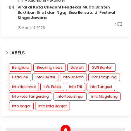
Media Bahri
ekonomi
Viral di Kota Cilegon! Pendekar Muda Banten
Buktikan Silat dan Ngaji Bisa Bersatu di Festival
Singa Jawara
0
Maret 11, 2026
LABELS
Bengkulu
Breaking news
Daerah
GWI Banten
Headline
Info Bekasi
Info Daerah
Info Lampung
Info Nasional
Info Publik
Info TNI
Info Tangsel
Info kota Tangerang
info Kota Binjai
info Magelang
info bogor
info kota Banjar