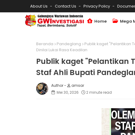
About Us
Contact Us
Privacy Policy
Documen
Home
Mega 
Beranda
Pandeglang
Publik kaget "Pelantikan 
Dinilai Lukai Rasa Keadilan
Publik kaget "Pelantikan
Staf Ahli Bupati Pandegla
amsar
Mei 30, 2026
2 minute read