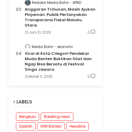
Redaksi Media Bahri
APBD
Anggaran Triliunan, Masih Ajukan
Pinjaman: Publik Pertanyakan
Transparansi Fiskal Maluku
Utara.
Juni 21, 2026
0
Media Bahri
ekonomi
Viral di Kota Cilegon! Pendekar
Muda Banten Buktikan Silat dan
Ngaji Bisa Bersatu di Festival
Singa Jawara
Maret 11, 2026
0
LABELS
Bengkulu
Breaking news
Daerah
GWI Banten
Headline