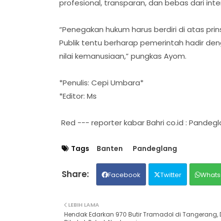
profesional, transparan, dan bebas dari in
“Penegakan hukum harus berdiri di atas prins
Publik tentu berharap pemerintah hadir de
nilai kemanusiaan,” pungkas Ayom.
*Penulis: Cepi Umbara*
*Editor: Ms
Red --- reporter kabar Bahri co.id : Pande
Tags
Banten
Pandeglang
Facebook
Twitter
Whats
LEBIH LAMA
Hendak Edarkan 970 Butir Tramadol di Tangerang, 