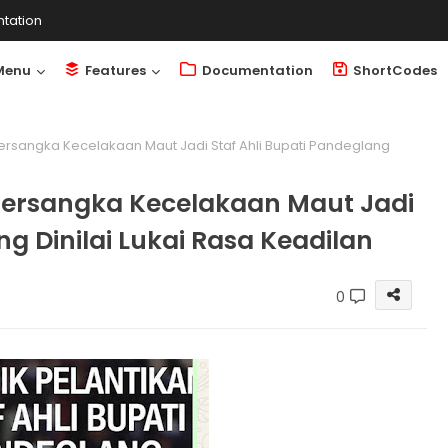
tation
Menu
Features
Documentation
ShortCodes
Tersangka Kecelakaan Maut Jadi Staf Ahli Bupati Pandeglang
 Tersangka Kecelakaan Maut Jadi
ng Dinilai Lukai Rasa Keadilan
0