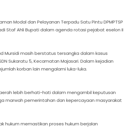
naman Modal dan Pelayanan Terpadu Satu Pintu DPMPTSP
i Staf Ahli Bupati dalam agenda rotasi pejabat eselon II
ad Mursidi masih berstatus tersangka dalam kasus
SDN Sukaratu 5, Kecamatan Majasari. Dalam kejadian
jumlah korban lain mengalami luka-luka.
erah lebih berhati-hati dalam mengambil keputusan
njaga marwah pemerintahan dan kepercayaan masyarakat
gak hukum memastikan proses hukum berjalan