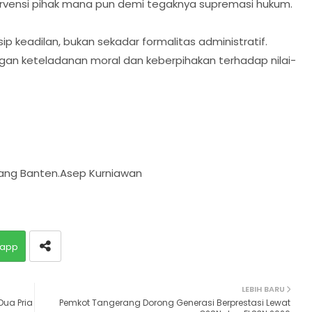
tervensi pihak mana pun demi tegaknya supremasi hukum.
ip keadilan, bukan sekadar formalitas administratif.
ngan keteladanan moral dan keberpihakan terhadap nilai-
glang Banten.Asep Kurniawan
app
LEBIH BARU
Dua Pria
Pemkot Tangerang Dorong Generasi Berprestasi Lewat