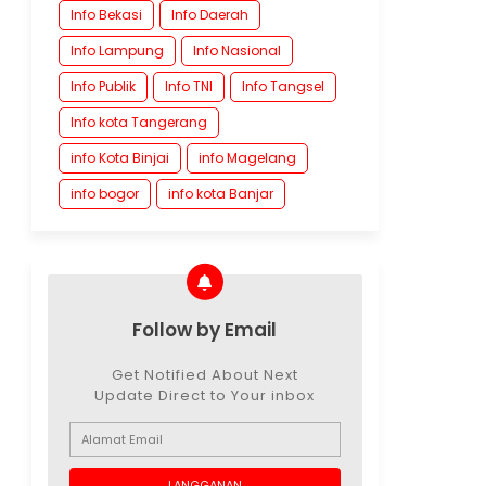
Info Bekasi
Info Daerah
Info Lampung
Info Nasional
Info Publik
Info TNI
Info Tangsel
Info kota Tangerang
info Kota Binjai
info Magelang
info bogor
info kota Banjar
Follow by Email
Get Notified About Next
Update Direct to Your inbox