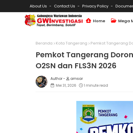
About Us
Contact Us
Privacy Policy
Documen
Home
Mega 
Beranda
Kota Tangerang
Pemkot Tangerang Dor
Pemkot Tangerang Dorong
O2SN dan FLS3N 2026
amsar
Mei 31, 2026
1 minute read