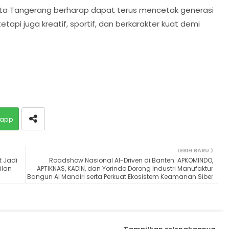
Kota Tangerang berharap dapat terus mencetak generasi
tapi juga kreatif, sportif, dan berkarakter kuat demi
app
LEBIH BARU
t Jadi
Roadshow Nasional AI-Driven di Banten: APKOMINDO,
ilan
APTIKNAS, KADIN, dan Yorindo Dorong Industri Manufaktur
Bangun AI Mandiri serta Perkuat Ekosistem Keamanan Siber