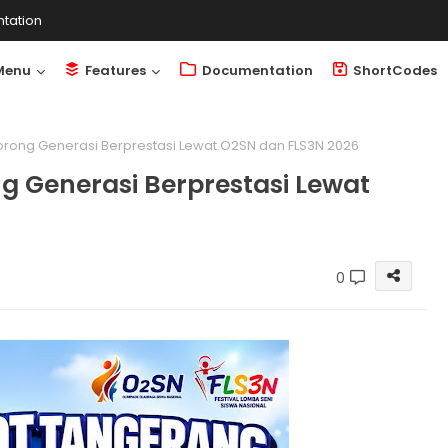
tation
Menu
Features
Documentation
ShortCodes
ong Generasi Berprestasi Lewat O2SN dan FLS3N 2026
 Generasi Berprestasi Lewat
0