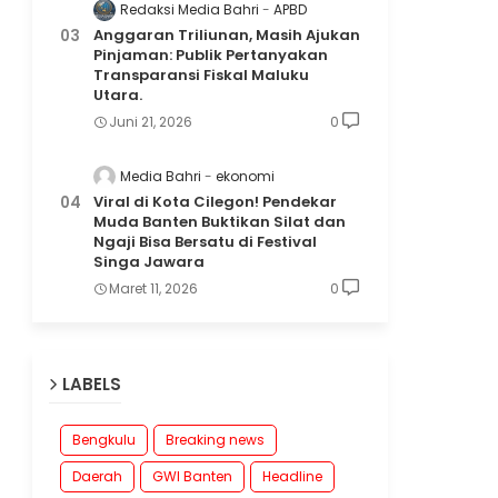
Redaksi Media Bahri
APBD
Anggaran Triliunan, Masih Ajukan
Pinjaman: Publik Pertanyakan
Transparansi Fiskal Maluku
Utara.
Juni 21, 2026
0
Media Bahri
ekonomi
Viral di Kota Cilegon! Pendekar
Muda Banten Buktikan Silat dan
Ngaji Bisa Bersatu di Festival
Singa Jawara
Maret 11, 2026
0
LABELS
Bengkulu
Breaking news
Daerah
GWI Banten
Headline