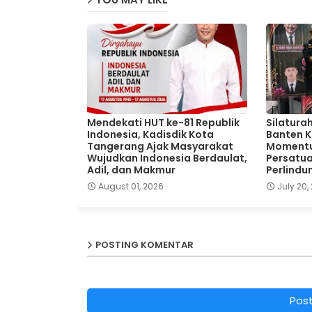
Mendekati HUT ke-81 Republik
Silatura
Indonesia, Kadisdik Kota
Banten K
Tangerang Ajak Masyarakat
Moment
Wujudkan Indonesia Berdaulat,
Persatua
Adil, dan Makmur
Perlindu
August 01, 2026
July 20,
POSTING KOMENTAR
Pos