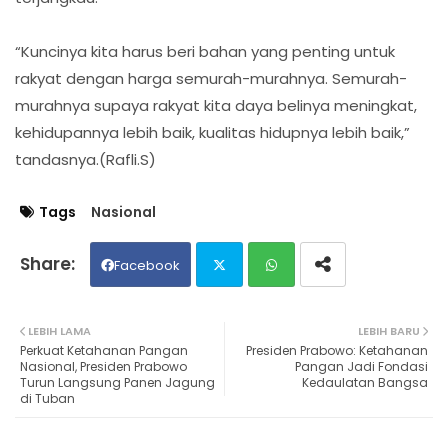
“Kuncinya kita harus beri bahan yang penting untuk
rakyat dengan harga semurah-murahnya. Semurah-
murahnya supaya rakyat kita daya belinya meningkat,
kehidupannya lebih baik, kualitas hidupnya lebih baik,”
tandasnya.(Rafli.S)
Tags
Nasional
Facebook
Twit
Wh
LEBIH LAMA
LEBIH BARU
Perkuat Ketahanan Pangan
Presiden Prabowo: Ketahanan
ter
ats
Nasional, Presiden Prabowo
Pangan Jadi Fondasi
Turun Langsung Panen Jagung
Kedaulatan Bangsa
di Tuban
ap
p