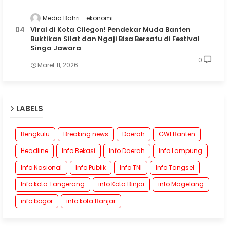
Media Bahri
ekonomi
Viral di Kota Cilegon! Pendekar Muda Banten
Buktikan Silat dan Ngaji Bisa Bersatu di Festival
Singa Jawara
0
Maret 11, 2026
LABELS
Bengkulu
Breaking news
Daerah
GWI Banten
Headline
Info Bekasi
Info Daerah
Info Lampung
Info Nasional
Info Publik
Info TNI
Info Tangsel
Info kota Tangerang
info Kota Binjai
info Magelang
info bogor
info kota Banjar