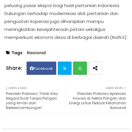
peluang pasar ekspor bagi hasil pertanian Indonesia.
Dukungan terhadap modernisasi alat pertanian dan
penguatan koperasi juga diharapkan mampu
meningkatkan kesejahteraan petani sekaligus
memperkuat ekonomi desa di berbagai daerah.(Rafli.S)
Tags
Nasional
Facebook
Twit
Wh
LEBIH LAMA
LEBIH BARU
Presiden Prabowo: Tidak Ada
Presiden Prabowo Apresiasi
ter
ats
Negara Kuat Tanpa Pangan
Inovasi di Sektor Pangan dan
yang Aman dan
Energi untuk Perkuat Ketahahan
Berkesinambungan
Nasional
ap
p