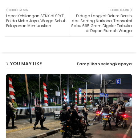
Twit
Wh
LEBIH LAMA
LEBIH BARU
Lapor Kehilangan STNK di SPKT
Diduga Langkat Belum Bersih
ter
ats
Polda Metro Jaya, Warga Sebut
dari Sarang Narkoba, Transaksi
Pelayanan Memuaskan
Sabu 665 Gram Digelar Terbuka
di Depan Rumah Warga
ap
p
YOU MAY LIKE
Tampilkan selengkapnya