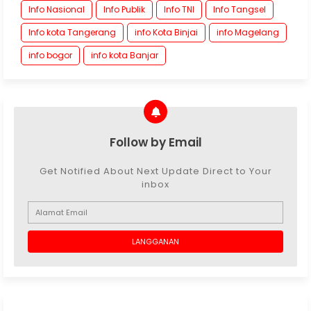
Info Nasional
Info Publik
Info TNI
Info Tangsel
Info kota Tangerang
info Kota Binjai
info Magelang
info bogor
info kota Banjar
Follow by Email
Get Notified About Next Update Direct to Your
inbox