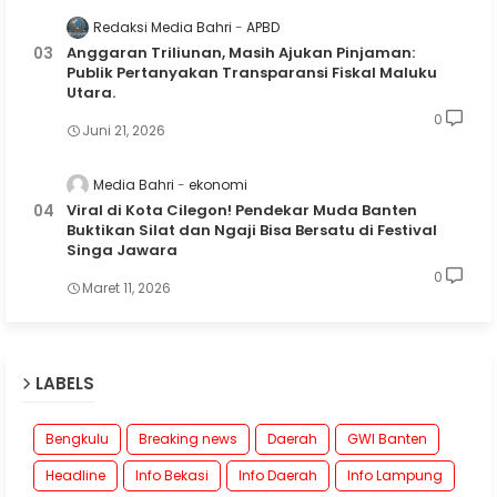
Redaksi Media Bahri
APBD
Anggaran Triliunan, Masih Ajukan Pinjaman:
Publik Pertanyakan Transparansi Fiskal Maluku
Utara.
0
Juni 21, 2026
Media Bahri
ekonomi
Viral di Kota Cilegon! Pendekar Muda Banten
Buktikan Silat dan Ngaji Bisa Bersatu di Festival
Singa Jawara
0
Maret 11, 2026
LABELS
Bengkulu
Breaking news
Daerah
GWI Banten
Headline
Info Bekasi
Info Daerah
Info Lampung