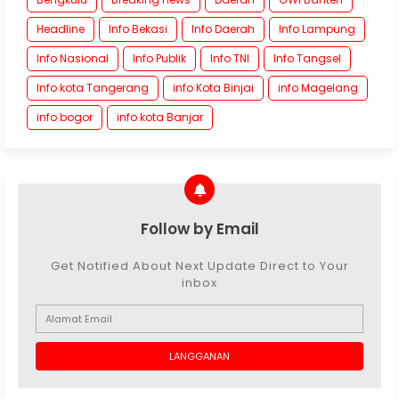
Headline
Info Bekasi
Info Daerah
Info Lampung
Info Nasional
Info Publik
Info TNI
Info Tangsel
Info kota Tangerang
info Kota Binjai
info Magelang
info bogor
info kota Banjar
Follow by Email
Get Notified About Next Update Direct to Your
inbox