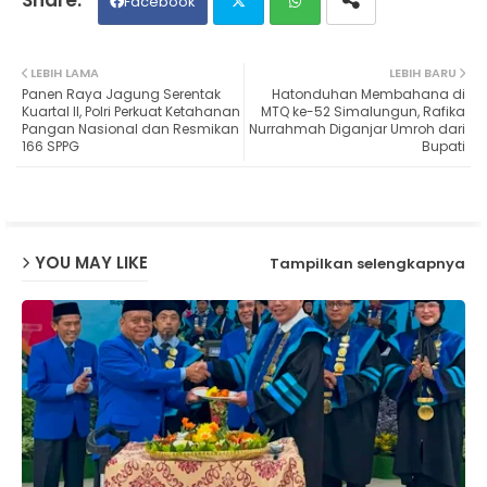
Facebook
Twit
Wh
LEBIH LAMA
LEBIH BARU
Panen Raya Jagung Serentak
Hatonduhan Membahana di
ter
ats
Kuartal II, Polri Perkuat Ketahanan
MTQ ke-52 Simalungun, Rafika
Pangan Nasional dan Resmikan
Nurrahmah Diganjar Umroh dari
166 SPPG
Bupati
ap
p
YOU MAY LIKE
Tampilkan selengkapnya