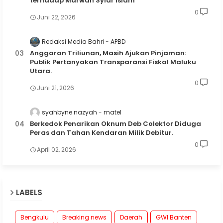
terhadap Marwah Syiar Islam
0
Juni 22, 2026
Redaksi Media Bahri
APBD
Anggaran Triliunan, Masih Ajukan Pinjaman:
Publik Pertanyakan Transparansi Fiskal Maluku
Utara.
0
Juni 21, 2026
syahbyne nazyah
matel
Berkedok Penarikan Oknum Deb Colektor Diduga
Peras dan Tahan Kendaran Milik Debitur.
0
April 02, 2026
LABELS
Bengkulu
Breaking news
Daerah
GWI Banten