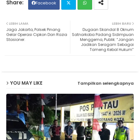
Facebook
Twit
Wh
LEBIH LAMA
LEBIH BARU
Jaga Jakarta, Polsek Pinang
Dugaan Skandal 8 Oknum
ter
ats
Gelar Operasi Cipkon Dan Razia
Satnarkoba Padang Sidimpuan
Stasioner.
Menggema, Publik: “Jangan
Jadikan Seragam Sebagai
ap
Tameng Kebal Hukum”
p
YOU MAY LIKE
Tampilkan selengkapnya