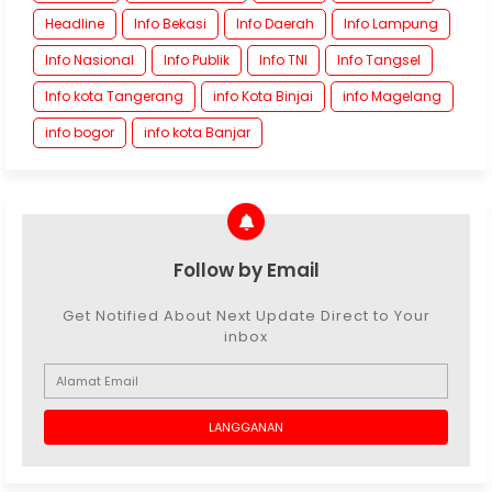
Headline
Info Bekasi
Info Daerah
Info Lampung
Info Nasional
Info Publik
Info TNI
Info Tangsel
Info kota Tangerang
info Kota Binjai
info Magelang
info bogor
info kota Banjar
Follow by Email
Get Notified About Next Update Direct to Your
inbox