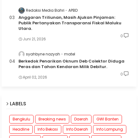
Redaksi Media Bahri
APBD
Anggaran Triliunan, Masih Ajukan Pinjaman:
Publik Pertanyakan Transparansi Fiskal Maluku
Utara.
0
Juni 21, 2026
syahbyne nazyah
matel
Berkedok Penarikan Oknum Deb Colektor Diduga
Peras dan Tahan Kendaran Milik Debitur.
0
April 02, 2026
LABELS
Bengkulu
Breaking news
Daerah
GWI Banten
Headline
Info Bekasi
Info Daerah
Info Lampung