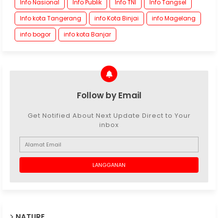
Info Nasional
Info Publik
Info TNI
Info Tangsel
Info kota Tangerang
info Kota Binjai
info Magelang
info bogor
info kota Banjar
Follow by Email
Get Notified About Next Update Direct to Your
inbox
NATURE