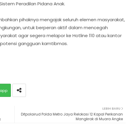
Sistem Peradilan Pidana Anak.
mbahkan pihaknya mengajak seluruh elemen masyarakat,
 lingkungan, untuk berperan aktif dalam mencegah
arakat agar segera melapor ke Hotline 110 atau kantor
a potensi gangguan kamtibmas.
app
LEBIH BARU
Ditpolairud Polda Metro Jaya Relokasi 12 Kapal Perikanan
g
Mangkrak di Muara Angke