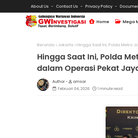
About Us
Contact Us
Privacy Policy
Documen
Home
Mega 
Beranda
Jakarta
Hingga Saat Ini, Polda Metro
Hingga Saat Ini, Polda M
dalam Operasi Pekat Jay
amsar
Februari 04, 2026
1 minute read