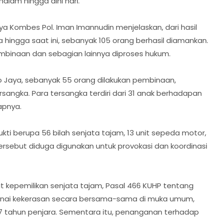
alam hingga dini hari.
ya Kombes Pol. Iman Imannudin menjelaskan, dari hasil
 hingga saat ini, sebanyak 105 orang berhasil diamankan.
embinaan dan sebagian lainnya diproses hukum.
o Jaya, sebanyak 55 orang dilakukan pembinaan,
angka. Para tersangka terdiri dari 31 anak berhadapan
apnya.
bukti berupa 56 bilah senjata tajam, 13 unit sepeda motor,
 tersebut diduga digunakan untuk provokasi dan koordinasi
it kepemilikan senjata tajam, Pasal 466 KUHP tentang
enai kekerasan secara bersama-sama di muka umum,
 tahun penjara. Sementara itu, penanganan terhadap