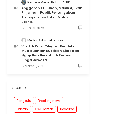
Redaksi Media Bahri
APBD
Anggaran Triliunan, Masih Ajukan
Pinjaman: Publik Pertanyakan
Transparansi Fiskal Maluku
Utara.
Juni 21, 2026
0
Media Bahri
ekonomi
Viral di Kota Cilegon! Pendekar
Muda Banten Buktikan Silat dan
Ngaji Bisa Bersatu di Festival
Singa Jawara
Maret 11, 2026
0
LABELS
Bengkulu
Breaking news
Daerah
GWI Banten
Headline