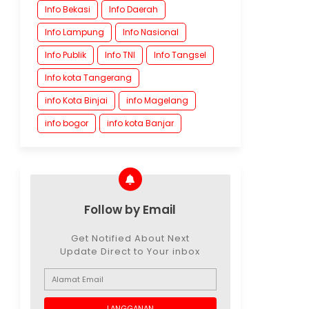
Info Bekasi
Info Daerah
Info Lampung
Info Nasional
Info Publik
Info TNI
Info Tangsel
Info kota Tangerang
info Kota Binjai
info Magelang
info bogor
info kota Banjar
Follow by Email
Get Notified About Next
Update Direct to Your inbox