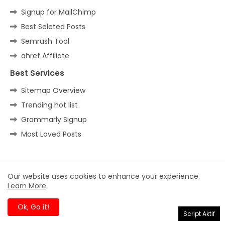
Signup for MailChimp
Best Seleted Posts
Semrush Tool
ahref Affiliate
Best Services
Sitemap Overview
Trending hot list
Grammarly Signup
Most Loved Posts
Home
About
Contact us
Privacy Policy
Our website uses cookies to enhance your experience.
Learn More
All Right Reserved Copyright ©
Ok, Go it!
Script Aktif