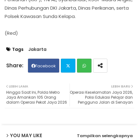
Dinas Perhubungan DKI Jakarta, Dinas Perikanan, serta
Polsek Kawasan Sunda Kelapa.
(Red)
Tags
Jakarta
Facebook
Twit
Wh
LEBIH LAMA
LEBIH BARU
Hingga Saat Ini, Polda Metro
Operasi Keselamatan Jaya 2026,
ter
ats
Jaya Amankan 105 Orang
Polisi Edukasi Pelajar dan
dalam Operasi Pekat Jaya 2026
Pengguna Jalan di Senayan
ap
p
YOU MAY LIKE
Tampilkan selengkapnya