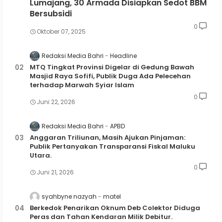
Lumajang, 30 Armada Disiapkan Sedot BBM
Bersubsidi
0
Oktober 07, 2025
Redaksi Media Bahri
Headline
MTQ Tingkat Provinsi Digelar di Gedung Bawah
Masjid Raya Sofifi, Publik Duga Ada Pelecehan
terhadap Marwah Syiar Islam
0
Juni 22, 2026
Redaksi Media Bahri
APBD
Anggaran Triliunan, Masih Ajukan Pinjaman:
Publik Pertanyakan Transparansi Fiskal Maluku
Utara.
0
Juni 21, 2026
syahbyne nazyah
matel
Berkedok Penarikan Oknum Deb Colektor Diduga
Peras dan Tahan Kendaran Milik Debitur.