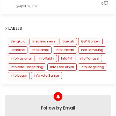
0
April 02, 2026
LABELS
Bengkulu
Breaking news
Daerah
GWI Banten
Headline
Info Bekasi
Info Daerah
Info Lampung
Info Nasional
Info Publik
Info TNI
Info Tangsel
Info kota Tangerang
info Kota Binjai
info Magelang
info bogor
info kota Banjar
Follow by Email