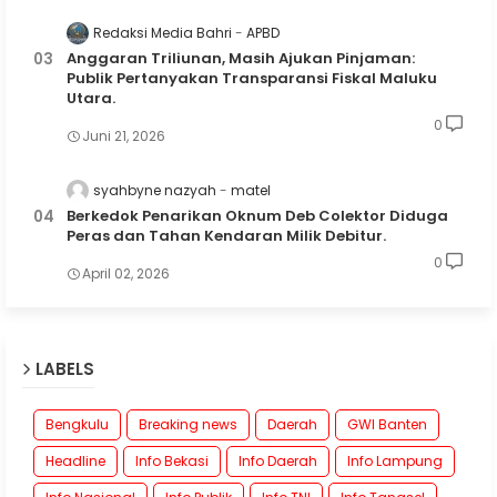
Redaksi Media Bahri
APBD
Anggaran Triliunan, Masih Ajukan Pinjaman:
Publik Pertanyakan Transparansi Fiskal Maluku
Utara.
0
Juni 21, 2026
syahbyne nazyah
matel
Berkedok Penarikan Oknum Deb Colektor Diduga
Peras dan Tahan Kendaran Milik Debitur.
0
April 02, 2026
LABELS
Bengkulu
Breaking news
Daerah
GWI Banten
Headline
Info Bekasi
Info Daerah
Info Lampung