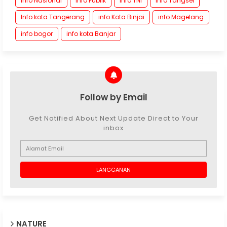
Info Nasional
Info Publik
Info TNI
Info Tangsel
Info kota Tangerang
info Kota Binjai
info Magelang
info bogor
info kota Banjar
Follow by Email
Get Notified About Next Update Direct to Your
inbox
NATURE