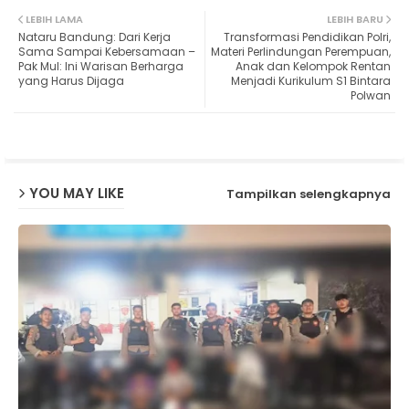
Twit
Wh
LEBIH LAMA
LEBIH BARU
Nataru Bandung: Dari Kerja
Transformasi Pendidikan Polri,
ter
ats
Sama Sampai Kebersamaan –
Materi Perlindungan Perempuan,
Pak Mul: Ini Warisan Berharga
Anak dan Kelompok Rentan
yang Harus Dijaga
Menjadi Kurikulum S1 Bintara
ap
Polwan
p
YOU MAY LIKE
Tampilkan selengkapnya