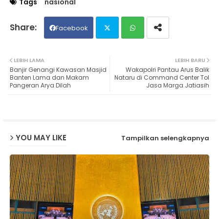
Tags
nasional
Facebook
Twit
Wh
LEBIH LAMA
LEBIH BARU
Banjir Genangi Kawasan Masjid
Wakapolri Pantau Arus Balik
ter
ats
Banten Lama dan Makam
Nataru di Command Center Tol
Pangeran Arya Dilah
Jasa Marga Jatiasih
ap
p
YOU MAY LIKE
Tampilkan selengkapnya