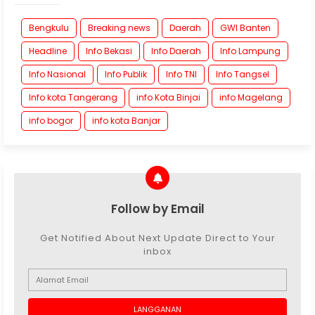
Bengkulu
Breaking news
Daerah
GWI Banten
Headline
Info Bekasi
Info Daerah
Info Lampung
Info Nasional
Info Publik
Info TNI
Info Tangsel
Info kota Tangerang
info Kota Binjai
info Magelang
info bogor
info kota Banjar
Follow by Email
Get Notified About Next Update Direct to Your
inbox