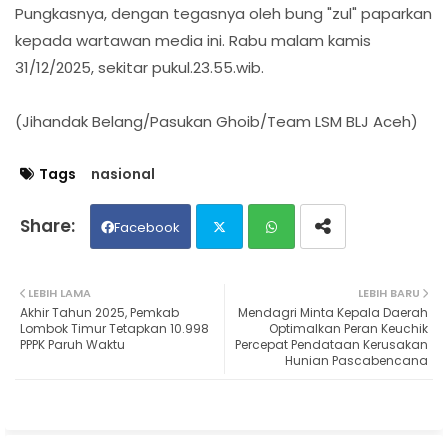
Pungkasnya, dengan tegasnya oleh bung "zul" paparkan
kepada wartawan media ini. Rabu malam kamis
31/12/2025, sekitar pukul.23.55.wib.
(Jihandak Belang/Pasukan Ghoib/Team LSM BLJ Aceh)
Tags
nasional
Facebook
Twit
Wh
LEBIH LAMA
LEBIH BARU
Akhir Tahun 2025, Pemkab
Mendagri Minta Kepala Daerah
ter
ats
Lombok Timur Tetapkan 10.998
Optimalkan Peran Keuchik
PPPK Paruh Waktu
Percepat Pendataan Kerusakan
Hunian Pascabencana
ap
p