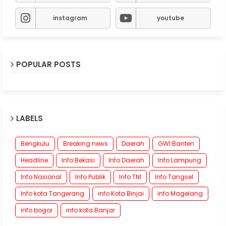
instagram
youtube
POPULAR POSTS
LABELS
Bengkulu
Breaking news
Daerah
GWI Banten
Headline
Info Bekasi
Info Daerah
Info Lampung
Info Nasional
Info Publik
Info TNI
Info Tangsel
Info kota Tangerang
info Kota Binjai
info Magelang
info bogor
info kota Banjar