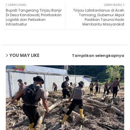
LEBIH LAMA
LEBIH BARU
Bupati Tangerang Tinjau Banjir
Tinjau Latsitardanus di Aceh
ter
ats
Di Desa Kandawati, Prioritaskan
Tamiang, Gubernur Akpol
Logistik dan Perbaikan
Pastikan Taruna Hadir
Infrastruktur
Membantu Masyarakat
ap
p
YOU MAY LIKE
Tampilkan selengkapnya