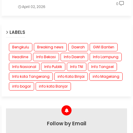
0
April 02, 2026
LABELS
Bengkulu
Breaking news
Daerah
GWI Banten
Headline
Info Bekasi
Info Daerah
Info Lampung
Info Nasional
Info Publik
Info TNI
Info Tangsel
Info kota Tangerang
info Kota Binjai
info Magelang
info bogor
info kota Banjar
Follow by Email