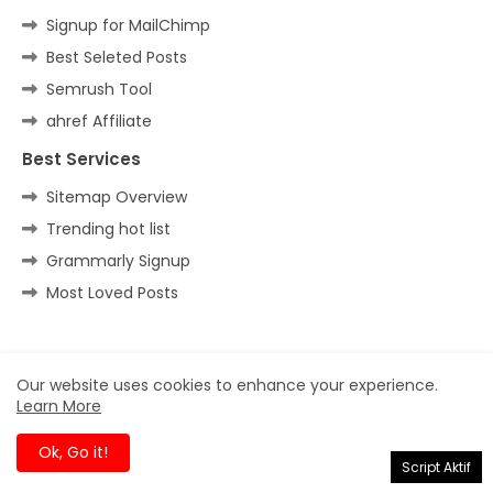
Signup for MailChimp
Best Seleted Posts
Semrush Tool
ahref Affiliate
Best Services
Sitemap Overview
Trending hot list
Grammarly Signup
Most Loved Posts
Home
About
Contact us
Privacy Policy
Our website uses cookies to enhance your experience.
Learn More
All Right Reserved Copyright ©
Ok, Go it!
Script Aktif