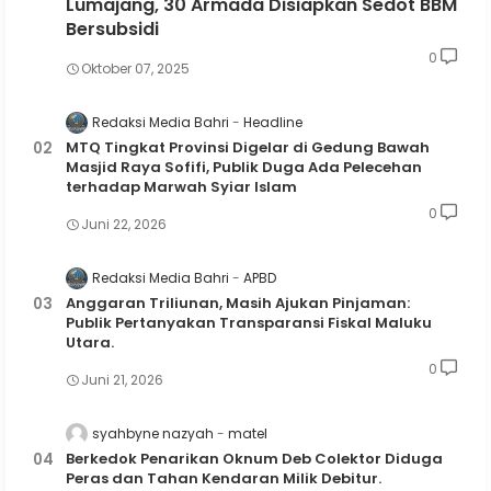
Lumajang, 30 Armada Disiapkan Sedot BBM
Bersubsidi
0
Oktober 07, 2025
Redaksi Media Bahri
Headline
MTQ Tingkat Provinsi Digelar di Gedung Bawah
Masjid Raya Sofifi, Publik Duga Ada Pelecehan
terhadap Marwah Syiar Islam
0
Juni 22, 2026
Redaksi Media Bahri
APBD
Anggaran Triliunan, Masih Ajukan Pinjaman:
Publik Pertanyakan Transparansi Fiskal Maluku
Utara.
0
Juni 21, 2026
syahbyne nazyah
matel
Berkedok Penarikan Oknum Deb Colektor Diduga
Peras dan Tahan Kendaran Milik Debitur.