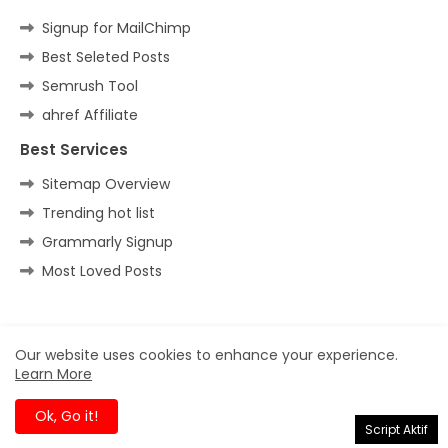
Signup for MailChimp
Best Seleted Posts
Semrush Tool
ahref Affiliate
Best Services
Sitemap Overview
Trending hot list
Grammarly Signup
Most Loved Posts
Home
About
Contact us
Privacy Policy
Our website uses cookies to enhance your experience.
Learn More
All Right Reserved Copyright ©
Ok, Go it!
Script Aktif