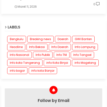
0
Maret 11, 2026
LABELS
Bengkulu
Breaking news
Daerah
GWI Banten
Headline
Info Bekasi
Info Daerah
Info Lampung
Info Nasional
Info Publik
Info TNI
Info Tangsel
Info kota Tangerang
info Kota Binjai
info Magelang
info bogor
info kota Banjar
Follow by Email