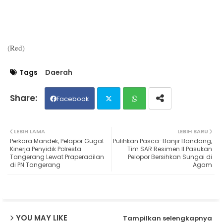
(Red)
Tags
Daerah
Facebook
Twit
Wh
LEBIH LAMA
LEBIH BARU
Perkara Mandek, Pelapor Gugat
Pulihkan Pasca-Banjir Bandang,
ter
ats
Kinerja Penyidik Polresta
Tim SAR Resimen II Pasukan
Tangerang Lewat Praperadilan
Pelopor Bersihkan Sungai di
di PN Tangerang
Agam
ap
p
YOU MAY LIKE
Tampilkan selengkapnya