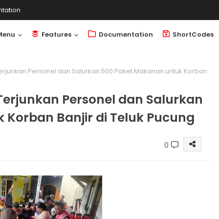
tation
Menu
Features
Documentation
ShortCodes
Terjunkan Personel dan Salurkan 500 Paket Makanan untuk Korban
 Terjunkan Personel dan Salurkan
 Korban Banjir di Teluk Pucung
0