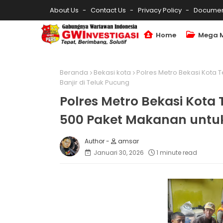
About Us
Contact Us
Privacy Policy
Documen
Home
Mega 
Beranda
Bekasi kota
Polres Metro Bekasi Kota 
Banjir di Teluk Pucung
Polres Metro Bekasi Kota
500 Paket Makanan untuk
amsar
Januari 30, 2026
1 minute read