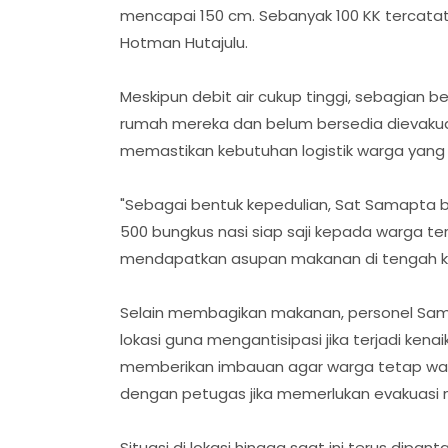
mencapai 150 cm. Sebanyak 100 KK tercatat 
Hotman Hutajulu.
Meskipun debit air cukup tinggi, sebagian b
rumah mereka dan belum bersedia dievakuasi
memastikan kebutuhan logistik warga yang t
"Sebagai bentuk kepedulian, Sat Samapta 
500 bungkus nasi siap saji kepada warga t
mendapatkan asupan makanan di tengah kon
Selain membagikan makanan, personel Sama
lokasi guna mengantisipasi jika terjadi ken
memberikan imbauan agar warga tetap waspa
dengan petugas jika memerlukan evakuasi
Situasi di lokasi hingga saat ini terus dipa