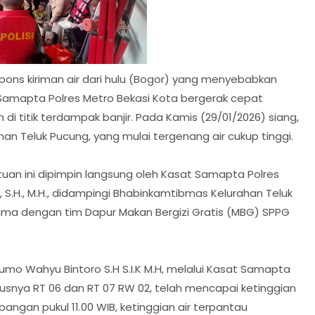
pons kiriman air dari hulu (Bogor) yang menyebabkan
t Samapta Polres Metro Bekasi Kota bergerak cepat
i titik terdampak banjir. Pada Kamis (29/01/2026) siang,
an Teluk Pucung, yang mulai tergenang air cukup tinggi.
an ini dipimpin langsung oleh Kasat Samapta Polres
 S.H., M.H., didampingi Bhabinkamtibmas Kelurahan Teluk
ama dengan tim Dapur Makan Bergizi Gratis (MBG) SPPG
mo Wahyu Bintoro S.H S.I.K M.H, melalui Kasat Samapta
ususnya RT 06 dan RT 07 RW 02, telah mencapai ketinggian
pangan pukul 11.00 WIB, ketinggian air terpantau