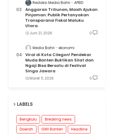
Redaksi Media Bahri
APBD
Anggaran Triliunan, Masih Ajukan
Pinjaman: Publik Pertanyakan
Transparansi Fiskal Maluku
Utara.
Juni 21, 2026
0
Media Bahri
ekonomi
Viral di Kota Cilegon! Pendekar
Muda Banten Buktikan Silat dan
Ngaji Bisa Bersatu di Festival
Singa Jawara
Maret 11, 2026
0
LABELS
Bengkulu
Breaking news
Daerah
GWI Banten
Headline