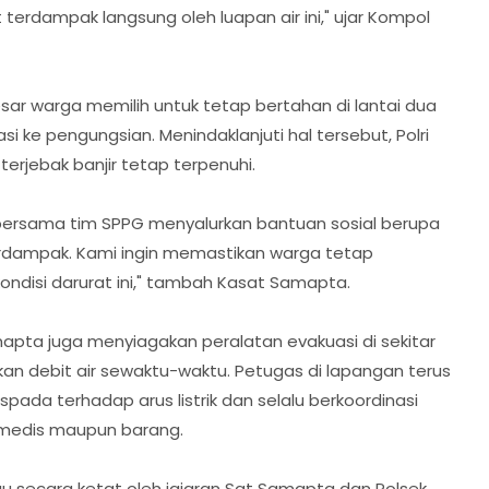
terdampak langsung oleh luapan air ini," ujar Kompol
esar warga memilih untuk tetap bertahan di lantai dua
 ke pengungsian. Menindaklanjuti hal tersebut, Polri
erjebak banjir tetap terpenuhi.
bersama tim SPPG menyalurkan bantuan sosial berupa
erdampak. Kami ingin memastikan warga tetap
disi darurat ini," tambah Kasat Samapta.
pta juga menyiagakan peralatan evakuasi di sekitar
aikan debit air sewaktu-waktu. Petugas di lapangan terus
da terhadap arus listrik dan selalu berkoordinasi
 medis maupun barang.
ntau secara ketat oleh jajaran Sat Samapta dan Polsek