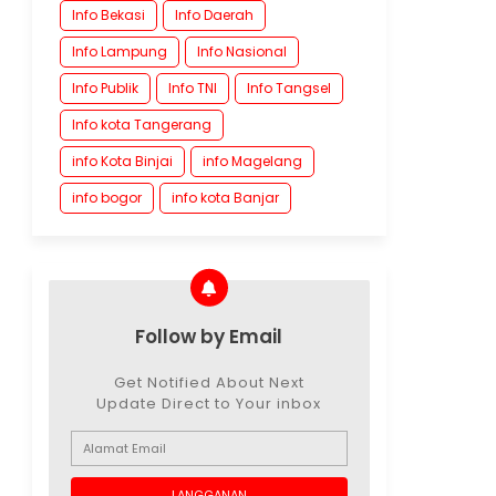
Info Bekasi
Info Daerah
Info Lampung
Info Nasional
Info Publik
Info TNI
Info Tangsel
Info kota Tangerang
info Kota Binjai
info Magelang
info bogor
info kota Banjar
Follow by Email
Get Notified About Next
Update Direct to Your inbox