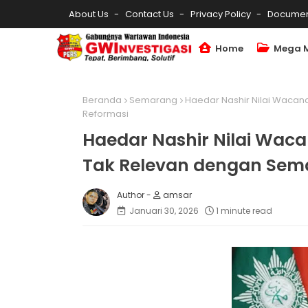
About Us
Contact Us
Privacy Policy
Documen
Home
Mega 
Beranda
Semarang
Haedar Nashir Nilai Wacan
Reformasi
Haedar Nashir Nilai Waca
Tak Relevan dengan Sem
amsar
Januari 30, 2026
1 minute read