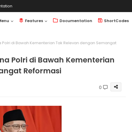
tation
Menu
Features
Documentation
ShortCodes
a Polri di Bawah Kementerian Tak Relevan dengan Semangat
na Polri di Bawah Kementerian
angat Reformasi
0