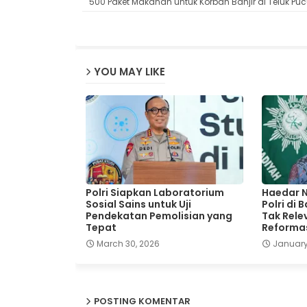
500 Paket Makanan untuk Korban Banjir di Teluk Pu
YOU MAY LIKE
Polri Siapkan Laboratorium
Haedar N
Sosial Sains untuk Uji
Polri di
Pendekatan Pemolisian yang
Tak Rel
Tepat
Reforma
March 30, 2026
January
POSTING KOMENTAR