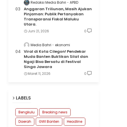
Redaksi Media Bahri
APBD
Anggaran Triliunan, Masih Ajukan
Pinjaman: Publik Pertanyakan
Transparansi Fiskal Maluku
Utara.
Juni 21, 2026
0
Media Bahri
ekonomi
Viral di Kota Cilegon! Pendekar
Muda Banten Buktikan Silat dan
Ngaji Bisa Bersatu di Festival
Singa Jawara
Maret 11, 2026
0
LABELS
Bengkulu
Breaking news
Daerah
GWI Banten
Headline