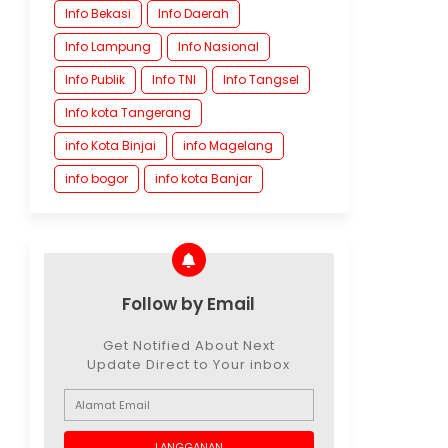
Info Bekasi
Info Daerah
Info Lampung
Info Nasional
Info Publik
Info TNI
Info Tangsel
Info kota Tangerang
info Kota Binjai
info Magelang
info bogor
info kota Banjar
Follow by Email
Get Notified About Next
Update Direct to Your inbox