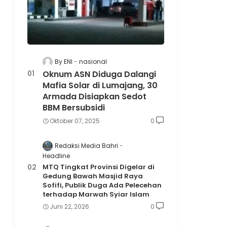
By ENI
nasional
Oknum ASN Diduga Dalangi
Mafia Solar di Lumajang, 30
Armada Disiapkan Sedot
BBM Bersubsidi
Oktober 07, 2025
0
Redaksi Media Bahri
Headline
MTQ Tingkat Provinsi Digelar di
Gedung Bawah Masjid Raya
Sofifi, Publik Duga Ada Pelecehan
terhadap Marwah Syiar Islam
Juni 22, 2026
0