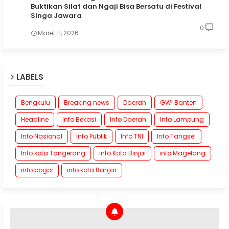
Buktikan Silat dan Ngaji Bisa Bersatu di Festival
Singa Jawara
0
Maret 11, 2026
LABELS
Bengkulu
Breaking news
Daerah
GWI Banten
Headline
Info Bekasi
Info Daerah
Info Lampung
Info Nasional
Info Publik
Info TNI
Info Tangsel
Info kota Tangerang
info Kota Binjai
info Magelang
info bogor
info kota Banjar