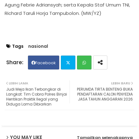
Agung Febrie Adriansyah; serta Kepala Staf Umum TNI,
Richard Taruli Horja Tampubolon. (MW/YZ)
Tags
nasional
Facebook
Twit
Wh
LEBIH LAMA
LEBIH BARU
Judi Meja Ikan Terbongkar di
PERUMDA TIRTA BENTENG BUKA
ter
ats
Langkat: Tim Cobra Polres Binjai
PENDAFTARAN CALON PENYEDIA
Hentikan Praktik Ilegal yang
JASA TAHUN ANGGARAN 2026
Diduga Lama Dibiarkan
ap
p
YOU MAY LIKE
Tampilkan selengkapnya