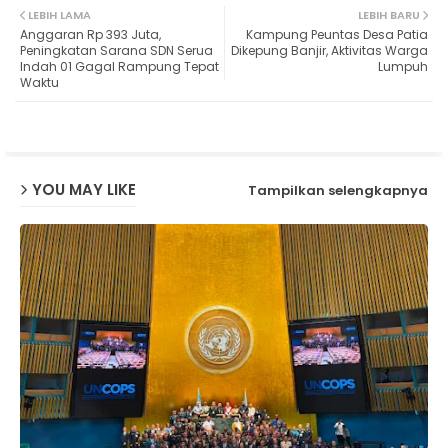
LEBIH LAMA
LEBIH BARU
Anggaran Rp 393 Juta,
Kampung Peuntas Desa Patia
ter
ats
Peningkatan Sarana SDN Serua
Dikepung Banjir, Aktivitas Warga
Indah 01 Gagal Rampung Tepat
Lumpuh
Waktu
ap
p
YOU MAY LIKE
Tampilkan selengkapnya