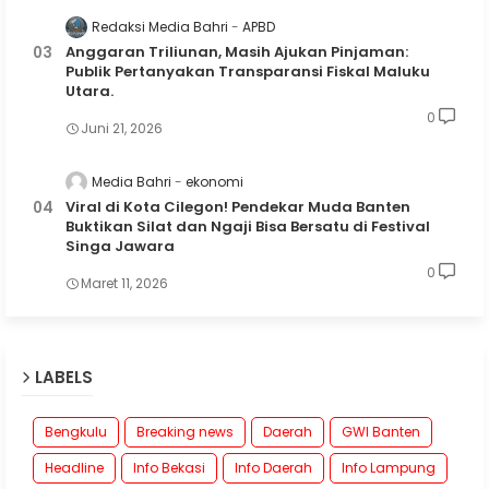
Redaksi Media Bahri
APBD
Anggaran Triliunan, Masih Ajukan Pinjaman:
Publik Pertanyakan Transparansi Fiskal Maluku
Utara.
0
Juni 21, 2026
Media Bahri
ekonomi
Viral di Kota Cilegon! Pendekar Muda Banten
Buktikan Silat dan Ngaji Bisa Bersatu di Festival
Singa Jawara
0
Maret 11, 2026
LABELS
Bengkulu
Breaking news
Daerah
GWI Banten
Headline
Info Bekasi
Info Daerah
Info Lampung