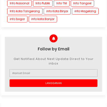
Info Nasional
Info Publik
Info TNI
Info Tangsel
Info kota Tangerang
info Kota Binjai
info Magelang
info bogor
info kota Banjar
Follow by Email
Get Notified About Next Update Direct to Your
inbox