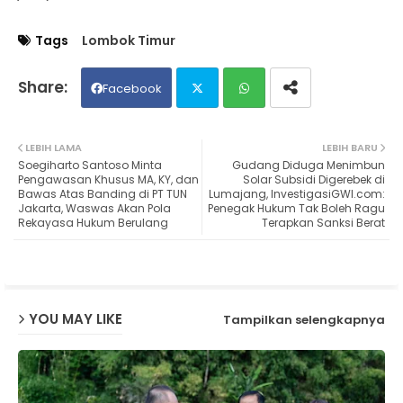
Tags
Lombok Timur
Facebook
Twit
Wh
LEBIH LAMA
LEBIH BARU
Soegiharto Santoso Minta
Gudang Diduga Menimbun
ter
ats
Pengawasan Khusus MA, KY, dan
Solar Subsidi Digerebek di
Bawas Atas Banding di PT TUN
Lumajang, InvestigasiGWI.com:
Jakarta, Waswas Akan Pola
Penegak Hukum Tak Boleh Ragu
ap
Rekayasa Hukum Berulang
Terapkan Sanksi Berat
p
YOU MAY LIKE
Tampilkan selengkapnya