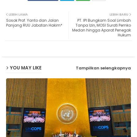
Twit
Wh
LEBIH LAMA
LEBIH BARU
Sosok Prof. Yanto dan Jalan
PT. IPI Bungkam Soal Limbah
ter
ats
Panjang RUU Jabatan Hakim*
Tanpa Izin, MOSI Surati Pemko
Medan hingga Aparat Penegak
Hukum
ap
p
YOU MAY LIKE
Tampilkan selengkapnya