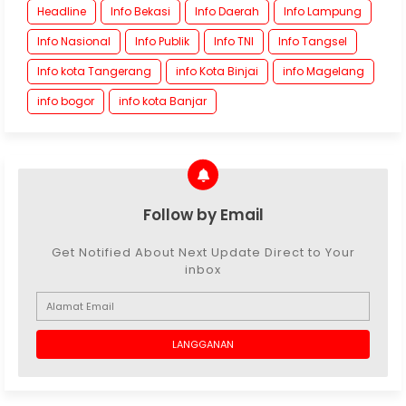
Headline
Info Bekasi
Info Daerah
Info Lampung
Info Nasional
Info Publik
Info TNI
Info Tangsel
Info kota Tangerang
info Kota Binjai
info Magelang
info bogor
info kota Banjar
Follow by Email
Get Notified About Next Update Direct to Your
inbox