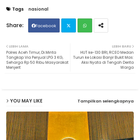
Tags
nasional
Facebook
Twit
Wh
LEBIH LAMA
LEBIH BARU
Polres Aceh Timur, Di.Minta
HUT ke-130 BRI, RCEO Medan
ter
ats
Tangkap Via Penjual LPG 3 KG,
Turun ke Lokasi Banjir Bukit Mas:
Seharga Rp 50 Ribu Masyarakat
Aksi Nyata di Tengah Derita
Menjerit
Warga
ap
p
YOU MAY LIKE
Tampilkan selengkapnya