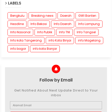
LABELS
Bengkulu
Breaking news
Daerah
GWI Banten
Headline
Info Bekasi
Info Daerah
Info Lampung
Info Nasional
Info Publik
Info TNI
Info Tangsel
Info kota Tangerang
info Kota Binjai
info Magelang
info bogor
info kota Banjar
Follow by Email
Get Notified About Next Update Direct to Your
inbox