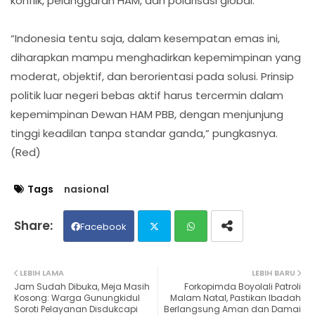
konflik, pelanggaran HAM, dan polarisasi global.
“Indonesia tentu saja, dalam kesempatan emas ini,
diharapkan mampu menghadirkan kepemimpinan yang
moderat, objektif, dan berorientasi pada solusi. Prinsip
politik luar negeri bebas aktif harus tercermin dalam
kepemimpinan Dewan HAM PBB, dengan menjunjung
tinggi keadilan tanpa standar ganda,” pungkasnya.
(Red)
Tags
nasional
Facebook
Twit
Wh
LEBIH LAMA
LEBIH BARU
Jam Sudah Dibuka, Meja Masih
Forkopimda Boyolali Patroli
ter
ats
Kosong: Warga Gunungkidul
Malam Natal, Pastikan Ibadah
Soroti Pelayanan Disdukcapi
Berlangsung Aman dan Damai