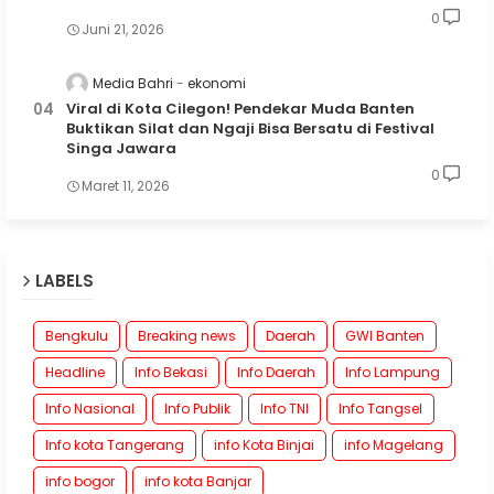
0
Juni 21, 2026
Media Bahri
ekonomi
Viral di Kota Cilegon! Pendekar Muda Banten
Buktikan Silat dan Ngaji Bisa Bersatu di Festival
Singa Jawara
0
Maret 11, 2026
LABELS
Bengkulu
Breaking news
Daerah
GWI Banten
Headline
Info Bekasi
Info Daerah
Info Lampung
Info Nasional
Info Publik
Info TNI
Info Tangsel
Info kota Tangerang
info Kota Binjai
info Magelang
info bogor
info kota Banjar