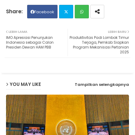
Facebook
Twit
Wh
LEBIH LAMA
LEBIH BARU
IMO Apresiasi Penunjukan
Produktivitas Padi Lombok Timur
ter
ats
Indonesia sebagai Calon
Terjaga, Pemkab Siapkan
Presiden Dewan HAM PBB
Program Mekanisasi Pertanian
2025
ap
p
YOU MAY LIKE
Tampilkan selengkapnya