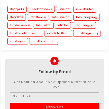
Bengkulu
Breaking news
Daerah
GWI Banten
Headline
Info Bekasi
Info Daerah
Info Lampung
Info Nasional
Info Publik
Info TNI
Info Tangsel
Info kota Tangerang
info Kota Binjai
info Magelang
info bogor
info kota Banjar
Follow by Email
Get Notified About Next Update Direct to Your
inbox