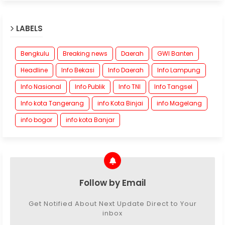
LABELS
Bengkulu
Breaking news
Daerah
GWI Banten
Headline
Info Bekasi
Info Daerah
Info Lampung
Info Nasional
Info Publik
Info TNI
Info Tangsel
Info kota Tangerang
info Kota Binjai
info Magelang
info bogor
info kota Banjar
Follow by Email
Get Notified About Next Update Direct to Your
inbox