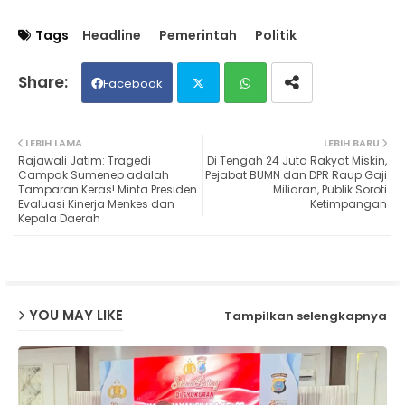
Tags
Headline
Pemerintah
Politik
Facebook
Twit
Wh
LEBIH LAMA
LEBIH BARU
Rajawali Jatim: Tragedi
Di Tengah 24 Juta Rakyat Miskin,
ter
ats
Campak Sumenep adalah
Pejabat BUMN dan DPR Raup Gaji
Tamparan Keras! Minta Presiden
Miliaran, Publik Soroti
Evaluasi Kinerja Menkes dan
Ketimpangan
ap
Kepala Daerah
p
YOU MAY LIKE
Tampilkan selengkapnya