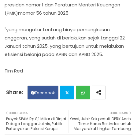
presiden nomor 1 dan Peraturan Menteri Keuangan
(PMK)momor 56 tahun 2025
"yang mengatur tentang biaya pemangkasan
anggaran, yang sudah di berlakukan sejak tanggal 22
Januari tahun 2025, yang bertujuan untuk melakukan
efisiensi belanja pada APBN dan APBD 2025.
Tim Red
Facebook
Twit
Wh
LEBIH LAMA
LEBIH BARU
Proyek SPAM Rp 8,1 Miliar di Binjai
Yessi, Jubir Kok peduli: DPRK Aceh
ter
ats
Diduga Langgar Juknis, Publik
Timur Harus Bertindak untuk
Pertanyakan Potensi Korupsi
Masyarakat Lingkar Tambang
ap