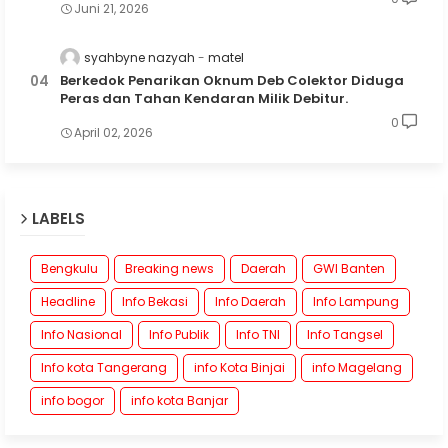
Juni 21, 2026
syahbyne nazyah
matel
Berkedok Penarikan Oknum Deb Colektor Diduga
Peras dan Tahan Kendaran Milik Debitur.
0
April 02, 2026
LABELS
Bengkulu
Breaking news
Daerah
GWI Banten
Headline
Info Bekasi
Info Daerah
Info Lampung
Info Nasional
Info Publik
Info TNI
Info Tangsel
Info kota Tangerang
info Kota Binjai
info Magelang
info bogor
info kota Banjar