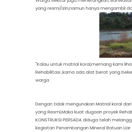
Warga sekitar juga menerangkan, Bahwasanya 
yang resmi/izin,namun hanya mengambil dari
"Kalau untuk matrial koral,memang kami lihat 
Rehabilitasi ,karna ada alat berat yang bek
warga
Dengan tidak mengunakan Matrial koral dari
yang Resmi,Maka kuat dugaan proyek Rehabil
KONSTRUKSI PERSADA diduga telah melangg
kegiatan Penambangan Mineral Batuan Liar 