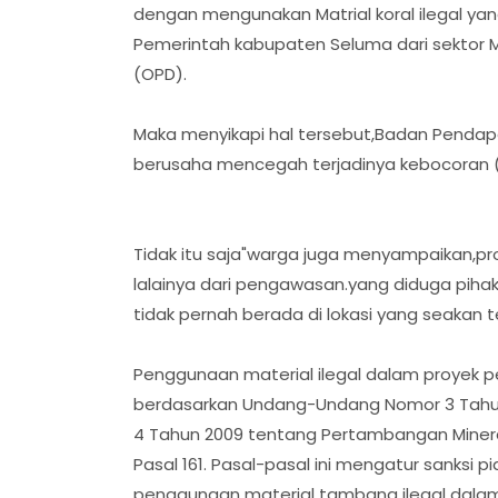
dengan mengunakan Matrial koral ilegal ya
Pemerintah kabupaten Seluma dari sektor M
(OPD).
Maka menyikapi hal tersebut,Badan Pendap
berusaha mencegah terjadinya kebocoran 
Tidak itu saja"warga juga menyampaikan,pr
lalainya dari pengawasan.yang diduga pihak
tidak pernah berada di lokasi yang seaka
Penggunaan material ilegal dalam proyek p
berdasarkan Undang-Undang Nomor 3 Tahu
4 Tahun 2009 tentang Pertambangan Mineral
Pasal 161. Pasal-pasal ini mengatur sanksi 
penggunaan material tambang ilegal dala