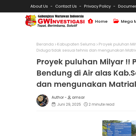
About Us
Contact Us
Privacy Policy
Documen
Home
Mega 
Beranda
Kabupaten Seluma
Proyek puluhan Mil
Diduga tidak sesuai tehnis dan mengunakan Matrial
Proyek puluhan Milyar !!
Bendung di Air alas Kab.S
dan mengunakan Matrial 
amsar
Juni 29, 2025
2 minute read