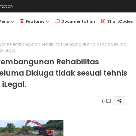
tation
Menu
Features
Documentation
ShortCodes
yar !! Pembangunan Rehabilitas Bendung di Air alas Kab.Seluma
 iLegal.
 Pembangunan Rehabilitas
eluma Diduga tidak sesuai tehnis
iLegal.
0