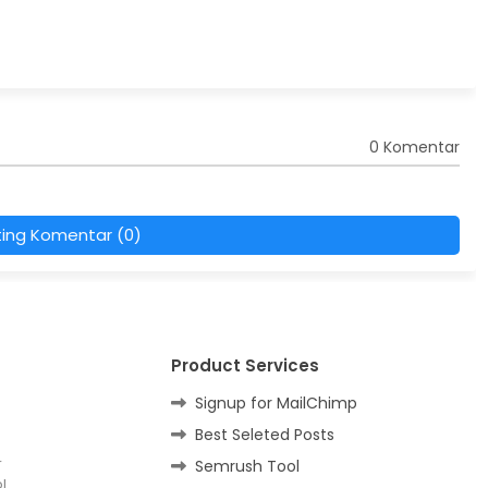
0 Komentar
ting Komentar (0)
Product Services
Signup for MailChimp
Best Seleted Posts
r
Semrush Tool
bl…