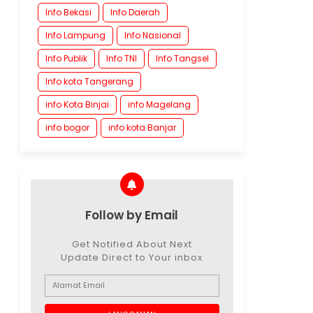
Info Bekasi
Info Daerah
Info Lampung
Info Nasional
Info Publik
Info TNI
Info Tangsel
Info kota Tangerang
info Kota Binjai
info Magelang
info bogor
info kota Banjar
Follow by Email
Get Notified About Next
Update Direct to Your inbox