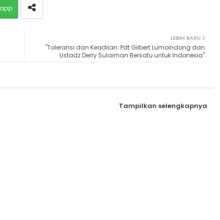
app
LEBIH BARU
"Toleransi dan Keadilan: Pdt Gilbert Lumoindong dan
Ustadz Derry Sulaiman Bersatu untuk Indonesia"
Tampilkan selengkapnya