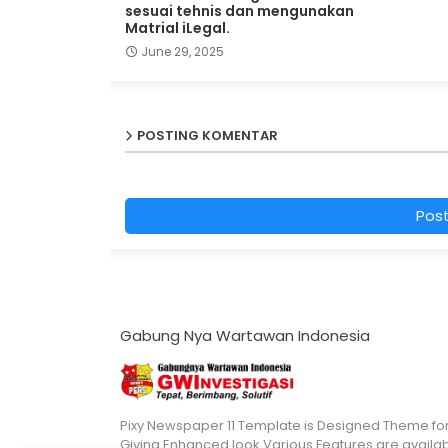
sesuai tehnis dan mengunakan
Matrial iLegal.
June 29, 2025
POSTING KOMENTAR
Pos
Gabung Nya Wartawan Indonesia
Pixy Newspaper 11 Template is Designed Theme fo
Giving Enhanced look Various Features are availa