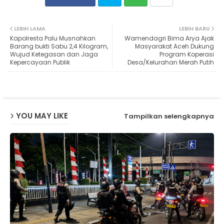
Twit
Wh
LEBIH LAMA
LEBIH BARU
Kapolresta Palu Musnahkan
Wamendagri Bima Arya Ajak
ter
ats
Barang bukti Sabu 2,4 Kilogram,
Masyarakat Aceh Dukung
Wujud Ketegasan dan Jaga
Program Koperasi
Kepercayaan Publik
Desa/Kelurahan Merah Putih
ap
p
YOU MAY LIKE
Tampilkan selengkapnya