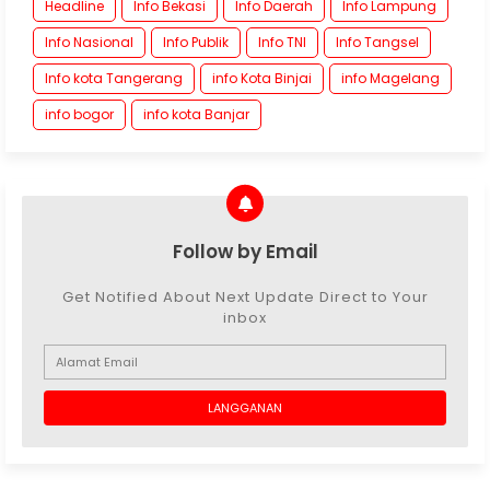
Headline
Info Bekasi
Info Daerah
Info Lampung
Info Nasional
Info Publik
Info TNI
Info Tangsel
Info kota Tangerang
info Kota Binjai
info Magelang
info bogor
info kota Banjar
Follow by Email
Get Notified About Next Update Direct to Your
inbox