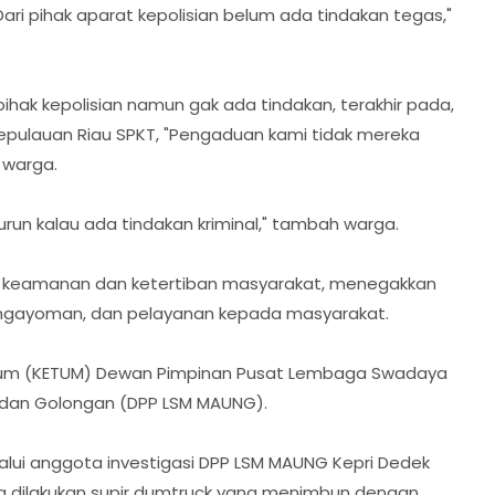
ari pihak aparat kepolisian belum ada tindakan tegas,"
ihak kepolisian namun gak ada tindakan, terakhir pada,
epulauan Riau SPKT, "Pengaduan kami tidak mereka
 warga.
urun kalau ada tindakan kriminal," tambah warga.
ra keamanan dan ketertiban masyarakat, menegakkan
engayoman, dan pelayanan kepada masyarakat.
mum (KETUM) Dewan Pimpinan Pusat Lembaga Swadaya
 dan Golongan (DPP LSM MAUNG).
ui anggota investigasi DPP LSM MAUNG Kepri Dedek
g dilakukan supir dumtruck yang menimbun dengan