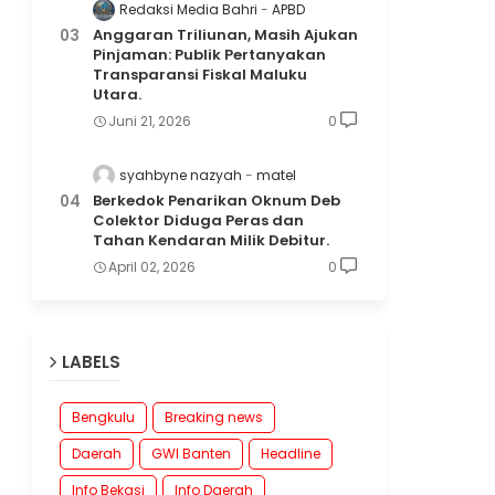
Redaksi Media Bahri
APBD
Anggaran Triliunan, Masih Ajukan
Pinjaman: Publik Pertanyakan
Transparansi Fiskal Maluku
Utara.
Juni 21, 2026
0
syahbyne nazyah
matel
Berkedok Penarikan Oknum Deb
Colektor Diduga Peras dan
Tahan Kendaran Milik Debitur.
April 02, 2026
0
LABELS
Bengkulu
Breaking news
Daerah
GWI Banten
Headline
Info Bekasi
Info Daerah