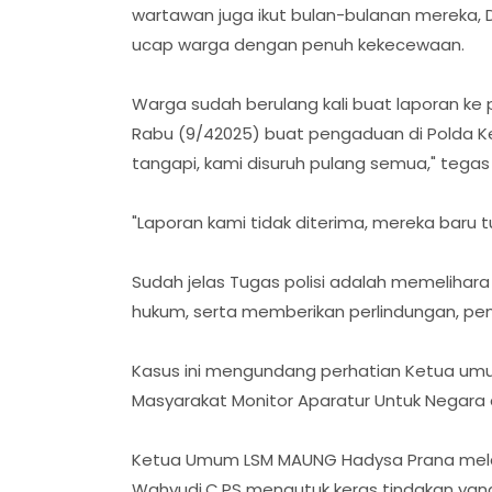
wartawan juga ikut bulan-bulanan mereka, D
ucap warga dengan penuh kekecewaan.
Warga sudah berulang kali buat laporan ke p
Rabu (9/42025) buat pengaduan di Polda K
tangapi, kami disuruh pulang semua," tegas
"Laporan kami tidak diterima, mereka baru t
Sudah jelas Tugas polisi adalah memeliha
hukum, serta memberikan perlindungan, p
Kasus ini mengundang perhatian Ketua u
Masyarakat Monitor Aparatur Untuk Negara
Ketua Umum LSM MAUNG Hadysa Prana melal
Wahyudi.C.PS mengutuk keras tindakan yan