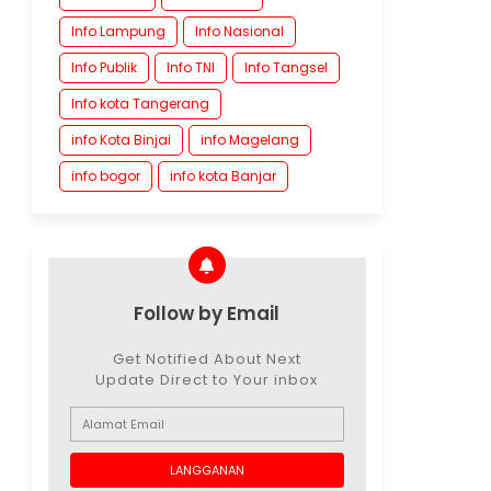
Info Lampung
Info Nasional
Info Publik
Info TNI
Info Tangsel
Info kota Tangerang
info Kota Binjai
info Magelang
info bogor
info kota Banjar
Follow by Email
Get Notified About Next
Update Direct to Your inbox