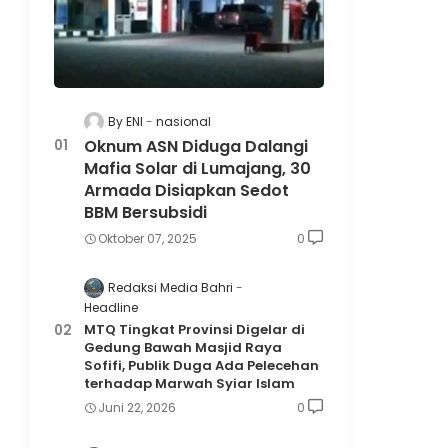
By ENI
nasional
Oknum ASN Diduga Dalangi
Mafia Solar di Lumajang, 30
Armada Disiapkan Sedot
BBM Bersubsidi
Oktober 07, 2025
0
Redaksi Media Bahri
Headline
MTQ Tingkat Provinsi Digelar di
Gedung Bawah Masjid Raya
Sofifi, Publik Duga Ada Pelecehan
terhadap Marwah Syiar Islam
Juni 22, 2026
0