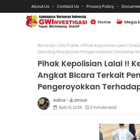
About Us
Contact Us
Privacy Policy
Documen
Home
Mega 
Beranda
Info Publik
Pihak Kepolisian Lalai !! K
Seorang Warga Dan Pengeroyokkan Terhadap Wa
Pihak Kepolisian Lalai !
Angkat Bicara Terkait P
Pengeroyokkan Terhadap
amsar
April 21, 2025
2 minute read