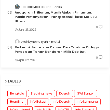
Redaksi Media Bahri
APBD
Anggaran Triliunan, Masih Ajukan Pinjaman:
Publik Pertanyakan Transparansi Fiskal Maluku
Utara.
0
Juni 21, 2026
syahbyne nazyah
matel
Berkedok Penarikan Oknum Deb Colektor Diduga
Peras dan Tahan Kendaran Milik Debitur.
0
April 02, 2026
LABELS
Bengkulu
Breaking news
Daerah
GWI Banten
Headline
Info Bekasi
Info Daerah
Info Lampung
Info Nasional
Info Publik
Info TNI
Info Tangsel