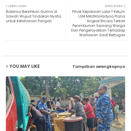
LEBIH LAMA
LEBIH BARU
Babinsa Bersihkan Gulma di
Pihak Kepolisian Lalai !! Ketum
ter
ats
Sawah Wujud Tindakan Nyata
LSM MAUNG,Hadysa Prana
untuk Ketahanan Pangan
Angkat Bicara Terkait
Penimbunan Seorang Warga
ap
Dan Pengeroyokkan Terhadap
Wartawan Saat Bertugas
p
YOU MAY LIKE
Tampilkan selengkapnya