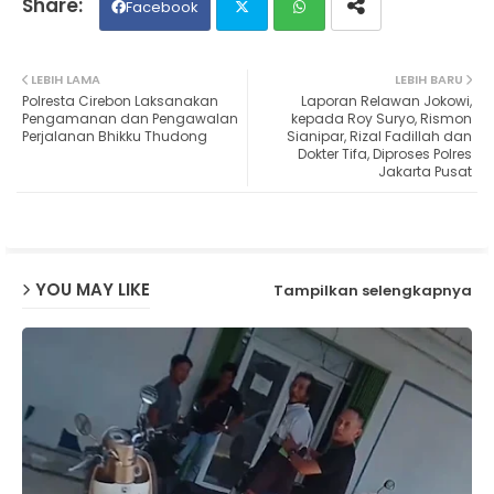
Facebook
Twit
Wh
LEBIH LAMA
LEBIH BARU
Polresta Cirebon Laksanakan
Laporan Relawan Jokowi,
ter
ats
Pengamanan dan Pengawalan
kepada Roy Suryo, Rismon
Perjalanan Bhikku Thudong
Sianipar, Rizal Fadillah dan
Dokter Tifa, Diproses Polres
ap
Jakarta Pusat
p
YOU MAY LIKE
Tampilkan selengkapnya