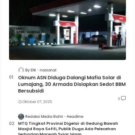
By ENI
nasional
Oknum ASN Diduga Dalangi Mafia Solar di
Lumajang, 30 Armada Disiapkan Sedot BBM
Bersubsidi
0
Oktober 07, 2025
Redaksi Media Bahri
Headline
MTQ Tingkat Provinsi Digelar di Gedung Bawah
Masjid Raya Sofifi, Publik Duga Ada Pelecehan
terhadap Marwah Syiar Islam