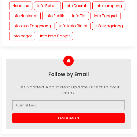
Headline
Info Bekasi
Info Daerah
Info Lampung
Info Nasional
Info Publik
Info TNI
Info Tangsel
Info kota Tangerang
info Kota Binjai
info Magelang
info bogor
info kota Banjar
Follow by Email
Get Notified About Next Update Direct to Your
inbox