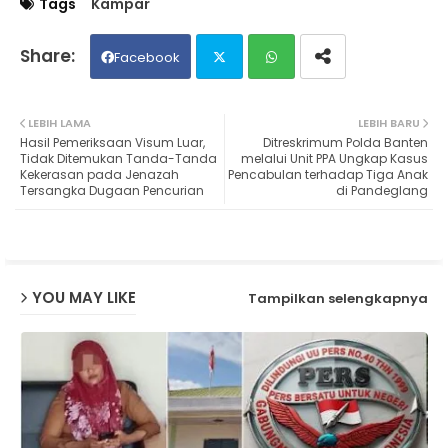
Tags
Kampar
Facebook
Twit
Wh
LEBIH LAMA
LEBIH BARU
Hasil Pemeriksaan Visum Luar,
Ditreskrimum Polda Banten
ter
ats
Tidak Ditemukan Tanda-Tanda
melalui Unit PPA Ungkap Kasus
Kekerasan pada Jenazah
Pencabulan terhadap Tiga Anak
Tersangka Dugaan Pencurian
di Pandeglang
ap
p
YOU MAY LIKE
Tampilkan selengkapnya