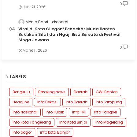
0
Juni 21, 2026
Media Bahri
ekonomi
Viral di Kota Cilegon! Pendekar Muda Banten
Buktikan Silat dan Ngaji Bisa Bersatu di Festival
Singa Jawara
0
Maret 11, 2026
LABELS
Bengkulu
Breaking news
Daerah
GWI Banten
Headline
Info Bekasi
Info Daerah
Info Lampung
Info Nasional
Info Publik
Info TNI
Info Tangsel
Info kota Tangerang
info Kota Binjai
info Magelang
info bogor
info kota Banjar