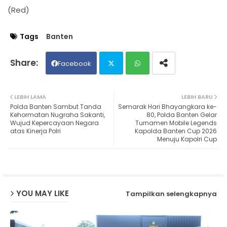
(Red)
Tags
Banten
Facebook
Twit
Wh
LEBIH LAMA
LEBIH BARU
Polda Banten Sambut Tanda
Semarak Hari Bhayangkara ke-
ter
ats
Kehormatan Nugraha Sakanti,
80, Polda Banten Gelar
Wujud Kepercayaan Negara
Turnamen Mobile Legends
atas Kinerja Polri
Kapolda Banten Cup 2026
ap
Menuju Kapolri Cup
p
YOU MAY LIKE
Tampilkan selengkapnya