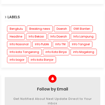
LABELS
Bengkulu
Breaking news
Daerah
GWI Banten
Headline
Info Bekasi
Info Daerah
Info Lampung
Info Nasional
Info Publik
Info TNI
Info Tangsel
Info kota Tangerang
info Kota Binjai
info Magelang
info bogor
info kota Banjar
Follow by Email
Get Notified About Next Update Direct to Your
inbox