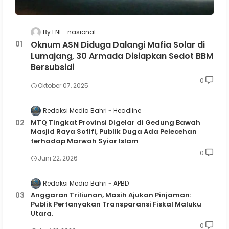
By ENI
nasional
Oknum ASN Diduga Dalangi Mafia Solar di
Lumajang, 30 Armada Disiapkan Sedot BBM
Bersubsidi
0
Oktober 07, 2025
Redaksi Media Bahri
Headline
MTQ Tingkat Provinsi Digelar di Gedung Bawah
Masjid Raya Sofifi, Publik Duga Ada Pelecehan
terhadap Marwah Syiar Islam
0
Juni 22, 2026
Redaksi Media Bahri
APBD
Anggaran Triliunan, Masih Ajukan Pinjaman:
Publik Pertanyakan Transparansi Fiskal Maluku
Utara.
0