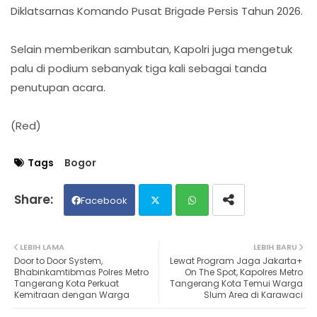
Diklatsarnas Komando Pusat Brigade Persis Tahun 2026.
Selain memberikan sambutan, Kapolri juga mengetuk
palu di podium sebanyak tiga kali sebagai tanda
penutupan acara.
(Red)
Tags
Bogor
Facebook
Twit
Wh
LEBIH LAMA
LEBIH BARU
Door to Door System,
Lewat Program Jaga Jakarta+
ter
ats
Bhabinkamtibmas Polres Metro
On The Spot, Kapolres Metro
Tangerang Kota Perkuat
Tangerang Kota Temui Warga
Kemitraan dengan Warga
Slum Area di Karawaci
ap