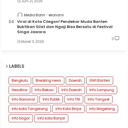
Juni 21, 2026
Media Bahri
ekonomi
Viral di Kota Cilegon! Pendekar Muda Banten
Buktikan Silat dan Ngaji Bisa Bersatu di Festival
Singa Jawara
0
Maret 11, 2026
LABELS
Bengkulu
Breaking news
Daerah
GWI Banten
Headline
Info Bekasi
Info Daerah
Info Lampung
Info Nasional
Info Publik
Info TNI
Info Tangsel
Info kota Tangerang
info Kota Binjai
info Magelang
info bogor
info kota Banjar