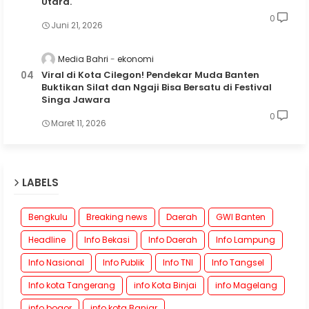
Utara.
0
Juni 21, 2026
Media Bahri
ekonomi
Viral di Kota Cilegon! Pendekar Muda Banten
Buktikan Silat dan Ngaji Bisa Bersatu di Festival
Singa Jawara
0
Maret 11, 2026
LABELS
Bengkulu
Breaking news
Daerah
GWI Banten
Headline
Info Bekasi
Info Daerah
Info Lampung
Info Nasional
Info Publik
Info TNI
Info Tangsel
Info kota Tangerang
info Kota Binjai
info Magelang
info bogor
info kota Banjar