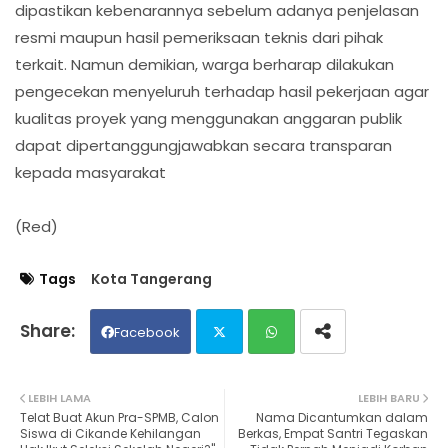
dipastikan kebenarannya sebelum adanya penjelasan
resmi maupun hasil pemeriksaan teknis dari pihak
terkait. Namun demikian, warga berharap dilakukan
pengecekan menyeluruh terhadap hasil pekerjaan agar
kualitas proyek yang menggunakan anggaran publik
dapat dipertanggungjawabkan secara transparan
kepada masyarakat
(Red)
Tags
Kota Tangerang
Facebook
Twit
Wh
LEBIH LAMA
LEBIH BARU
Telat Buat Akun Pra-SPMB, Calon
Nama Dicantumkan dalam
ter
ats
Siswa di Cikande Kehilangan
Berkas, Empat Santri Tegaskan