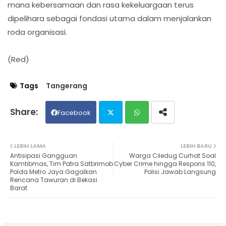
mana kebersamaan dan rasa kekeluargaan terus
dipelihara sebagai fondasi utama dalam menjalankan
roda organisasi.
(Red)
Tags
Tangerang
Facebook
Twit
Wh
LEBIH LAMA
LEBIH BARU
Antisipasi Gangguan
Warga Ciledug Curhat Soal
ter
ats
Kamtibmas, Tim Patra Satbrimob
Cyber Crime hingga Respons 110,
Polda Metro Jaya Gagalkan
Polisi Jawab Langsung
Rencana Tawuran di Bekasi
ap
Barat
p