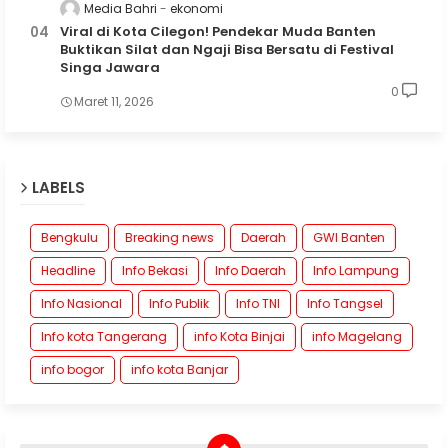
Media Bahri
ekonomi
Viral di Kota Cilegon! Pendekar Muda Banten
Buktikan Silat dan Ngaji Bisa Bersatu di Festival
Singa Jawara
0
Maret 11, 2026
LABELS
Bengkulu
Breaking news
Daerah
GWI Banten
Headline
Info Bekasi
Info Daerah
Info Lampung
Info Nasional
Info Publik
Info TNI
Info Tangsel
Info kota Tangerang
info Kota Binjai
info Magelang
info bogor
info kota Banjar