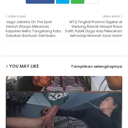
Twit
Wh
LEBIH LAMA
LEBIH BARU
Jaga Jakarta On The Spot
MTQ Tingkat Provinsi Digelar di
ter
ats
Sentuh Warga Mekarsari,
Gedung Bawah Masjid Raya
Kapolres Metro Tangerang Kota
Sofifi, Publik Duga Ada Pelecehan
Salurkan Bantuan Sembako
terhadap Marwah Syiar Islam
ap
p
YOU MAY LIKE
Tampilkan selengkapnya