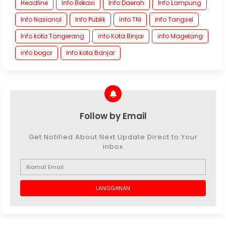
Headline
Info Bekasi
Info Daerah
Info Lampung
Info Nasional
Info Publik
Info TNI
Info Tangsel
Info kota Tangerang
info Kota Binjai
info Magelang
info bogor
info kota Banjar
Follow by Email
Get Notified About Next Update Direct to Your
inbox