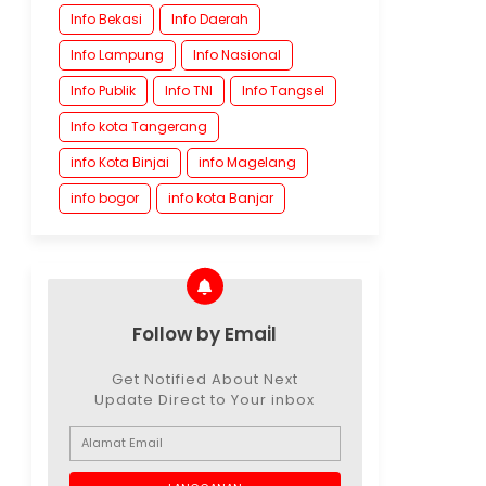
Info Bekasi
Info Daerah
Info Lampung
Info Nasional
Info Publik
Info TNI
Info Tangsel
Info kota Tangerang
info Kota Binjai
info Magelang
info bogor
info kota Banjar
Follow by Email
Get Notified About Next
Update Direct to Your inbox