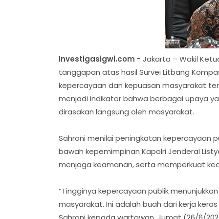
Investigasigwi.com -
Jakarta – Wakil Ketu
tanggapan atas hasil Survei Litbang Komp
kepercayaan dan kepuasan masyarakat terha
menjadi indikator bahwa berbagai upaya ya
dirasakan langsung oleh masyarakat.
Sahroni menilai peningkatan kepercayaan publi
bawah kepemimpinan Kapolri Jenderal Listy
menjaga keamanan, serta memperkuat ked
“Tingginya kepercayaan publik menunjukkan b
masyarakat. Ini adalah buah dari kerja keras
Sahroni kepada wartawan, Jumat (26/6/202