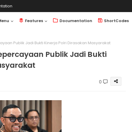
tation
Menu
Features
Documentation
ShortCodes
yaan Publik Jadi Bukti Kinerja Polri Dirasakan Masyarakat
percayaan Publik Jadi Bukti
Masyarakat
0