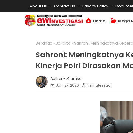
About Us
Contact Us
Privacy Policy
Documen
Home
Mega 
Beranda
Jakarta
Sahroni: Meningkatnya Keperca
Sahroni: Meningkatnya Ke
Kinerja Polri Dirasakan 
amsar
Juni 27, 2026
1 minute read