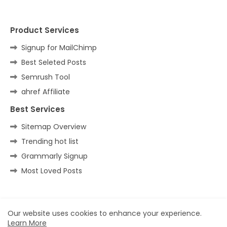
Product Services
Signup for MailChimp
Best Seleted Posts
Semrush Tool
ahref Affiliate
Best Services
Sitemap Overview
Trending hot list
Grammarly Signup
Most Loved Posts
Home
About
Contact us
Privacy Policy
Our website uses cookies to enhance your experience.
Learn More
All Right Reserved Copyright ©