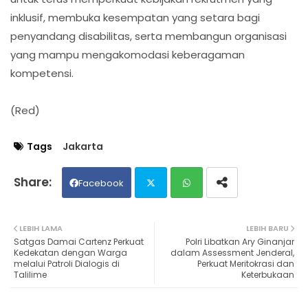
inklusif, membuka kesempatan yang setara bagi
penyandang disabilitas, serta membangun organisasi
yang mampu mengakomodasi keberagaman
kompetensi.
(Red)
Tags
Jakarta
Facebook
Twit
Wh
LEBIH LAMA
LEBIH BARU
Satgas Damai Cartenz Perkuat
Polri Libatkan Ary Ginanjar
ter
ats
Kedekatan dengan Warga
dalam Assessment Jenderal,
melalui Patroli Dialogis di
Perkuat Meritokrasi dan
Talilime
Keterbukaan
ap
p