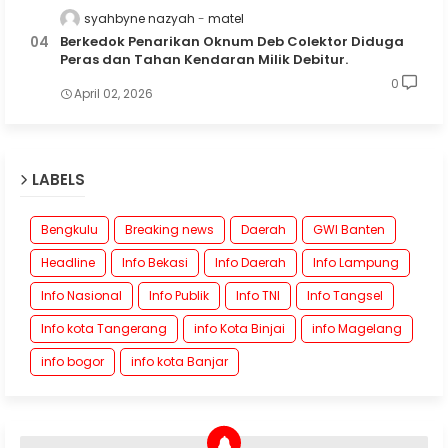
syahbyne nazyah
matel
Berkedok Penarikan Oknum Deb Colektor Diduga
Peras dan Tahan Kendaran Milik Debitur.
0
April 02, 2026
LABELS
Bengkulu
Breaking news
Daerah
GWI Banten
Headline
Info Bekasi
Info Daerah
Info Lampung
Info Nasional
Info Publik
Info TNI
Info Tangsel
Info kota Tangerang
info Kota Binjai
info Magelang
info bogor
info kota Banjar